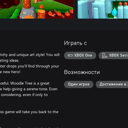
Играть с
chy and unique art style! You will
XBOX One
XBOX Seri
sting ideas.
ater drops you'll find through your
he new hero!
Возможности
ceful. Woodle Tree is a great
Один игрок
Достижения в 
le help giving a serene tone. Even
 considering, even if only to
his game will take you back to the