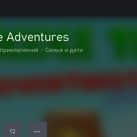
e Adventures
 приключения
•
Семья и дети
● ● ●