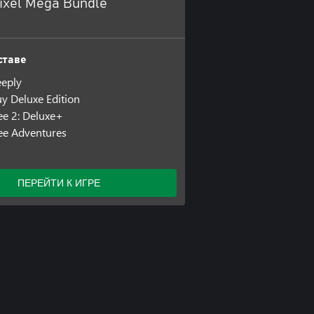
ixel Mega Bundle
ставе
eeply
uy Deluxe Edition
e 2: Deluxe+
ee Adventures
ПЕРЕЙТИ К ИГРЕ