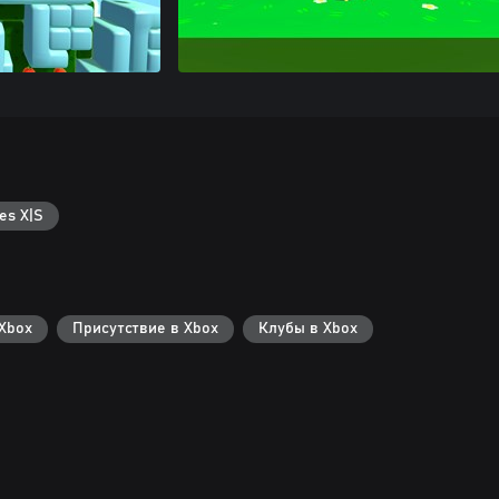
es X|S
Xbox
Присутствие в Xbox
Клубы в Xbox