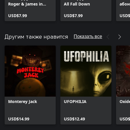
Roger & James in
All Fall Down
абон
They Came From
Happ
Below
USD$7.99
USD$7.99
USD$
Показать все
Другим также нравится
Monterey Jack
UFOPHILIA
Oxid
USD$14.99
USD$12.49
USD$