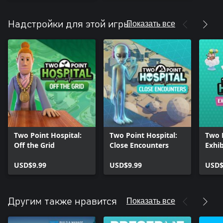
Показать все
Надстройки для этой игры
Two Point Hospital:
Two Point Hospital:
Two P
Off the Grid
Close Encounters
Exhib
USD$9.99
USD$9.99
USD$
Показать все
Другим также нравится