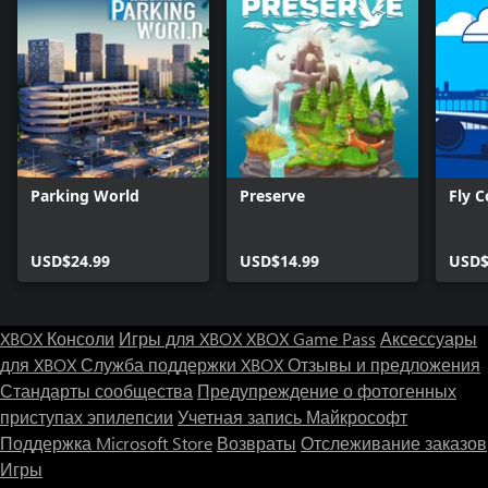
Parking World
Preserve
Fly C
USD$24.99
USD$14.99
USD$
XBOX Консоли
Игры для XBOX
XBOX Game Pass
Аксессуары
для XBOX
Служба поддержки XBOX
Отзывы и предложения
Стандарты сообщества
Предупреждение о фотогенных
приступах эпилепсии
Учетная запись Майкрософт
Поддержка Microsoft Store
Возвраты
Отслеживание заказов
Игры