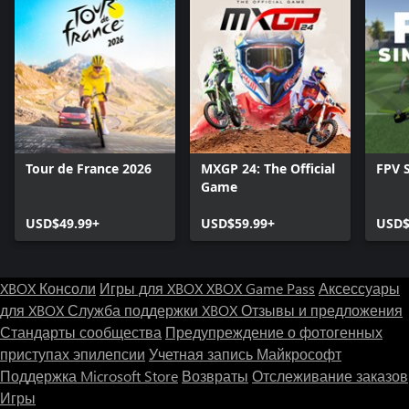
Tour de France 2026
MXGP 24: The Official
FPV 
Game
USD$49.99+
USD$59.99+
USD$
XBOX Консоли
Игры для XBOX
XBOX Game Pass
Аксессуары
для XBOX
Служба поддержки XBOX
Отзывы и предложения
Стандарты сообщества
Предупреждение о фотогенных
приступах эпилепсии
Учетная запись Майкрософт
Поддержка Microsoft Store
Возвраты
Отслеживание заказов
Игры