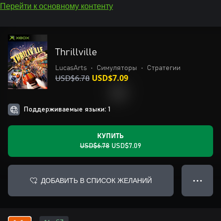
Перейти к основному контенту
Thrillville
LucasArts
•
Симуляторы
•
Стратегии
USD$6.78
USD$7.09
Поддерживаемые языки: 1
КУПИТЬ
USD$6.78
USD$7.09
ДОБАВИТЬ В СПИСОК ЖЕЛАНИЙ
● ● ●