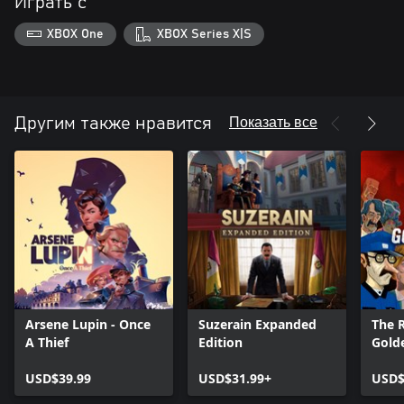
Играть с
XBOX One
XBOX Series X|S
Показать все
Другим также нравится
Arsene Lupin - Once
Suzerain Expanded
The R
A Thief
Edition
Gold
USD$39.99
USD$31.99+
USD$