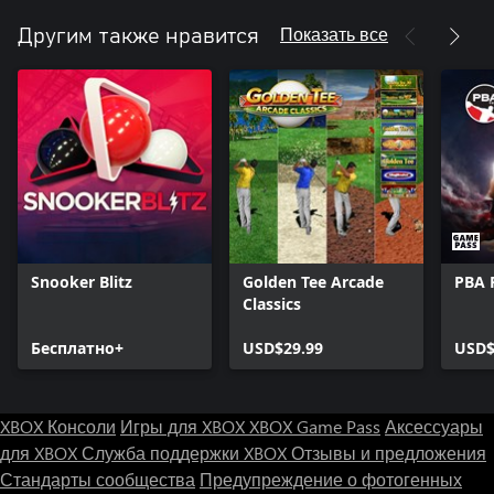
Показать все
Другим также нравится
Snooker Blitz
Golden Tee Arcade
PBA 
Classics
Бесплатно+
USD$29.99
USD$
XBOX Консоли
Игры для XBOX
XBOX Game Pass
Аксессуары
для XBOX
Служба поддержки XBOX
Отзывы и предложения
Стандарты сообщества
Предупреждение о фотогенных