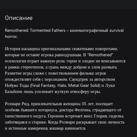
Описание
Remothered: Tormented Fathers – кинематографичный survival
horror.
История насыщена оригинальными сюжетными поворотами,
которые не оставят игрока равнодушным. В “Remothered”
психология играет важную роль: герои и злодеи не вписываются
в рамки стереотипов, а грань между добром и злом размыта.
Развитие игры схоже с повествованием фильма: игрок
отождествляет себя с персонажем. Саундтрек за авторством
Нобуко Тоды (Final Fantasy, Halo, Metal Gear Solid) и Луки
Бальбони лишь усиливает жуткую атмосферу игры.
Розмари Рид, привлекательная женщина 35 лет, посещает
особняк бывшего нотариуса, доктора Фелтона, страдающего от
таинственного недуга. Героиню встречает мисс Глория, сиделка,
заботящаяся о старике. Когда Розмари раскрывает свои личность
и истинные намерения, кошмар начинается.