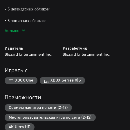
• 5 легендарных обликов;
• 5 эпических обликов;
Больше
• 5 обликов Origins;
• и многое другое!
Издатель
Разработчик
Blizzard Entertainment Inc.
Blizzard Entertainment Inc.
Играть с
XBOX One
XBOX Series X|S
Возможности
Совместная игра по сети (2-12)
Многопользовательская игра по сети (2-12)
4K Ultra HD