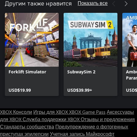
Показать все
Другим также нравится
Forklift Simulator
SubwaySim 2
Ambu
Para
USD$19.99
USD$39.99+
USD$
XBOX Консоли
Игры для XBOX
XBOX Game Pass
Аксессуары
для XBOX
Служба поддержки XBOX
Отзывы и предложения
Стандарты сообщества
Предупреждение о фотогенных
приступах эпилепсии
Учетная запись Майкрософт