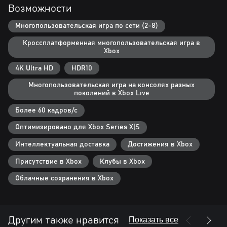
типы мячей, награды, события и испытания! Бросайте, ловите,
Возможности
пасуйте, уклоняйтесь и перехватывайте, чтобы стать легендой
среди вышибал!
Многопользовательская игра по сети (2-8)
Кроссплатформенная многопользовательская игра в
Для игры требуется подключение к интернету, учётная запись
Xbox
Epic и согласие с Пользовательскими соглашениями и Правилами
конфиденциальности информации (knockoutcity.com/privacy)
4K Ultra HD
HDR10
Velan и Epic
ДЕЙСТВУЮТ УСЛОВИЯ И ОГРАНИЧЕНИЯ. ПОДРОБНОСТИ
Многопользовательская игра на консолях разных
поколений в Xbox Live
СМ. НА WWW.KNOCKOUTCITY.COM.
© 2023 Velan Studios, Inc. Все товарные знаки являются
Более 60 кадров/с
собственностью соответствующих владельцев.
Купите версию для Xbox Series X|S и получите версию для Xbox
Оптимизировано для Xbox Series X|S
One совершенно бесплатно (цифровое стандартное издание или
Интеллектуальная доставка
Достижения в Xbox
Присутствие в Xbox
Клубы в Xbox
Облачные сохранения в Xbox
Показать все
Другим также нравится