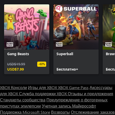
Gang Beasts
Superball
Brawl
USD$19.99
-60%
USD$7.99
Бесплатно+
Бесп
XBOX Консоли
Игры для XBOX
XBOX Game Pass
Аксессуары
для XBOX
Служба поддержки XBOX
Отзывы и предложения
Стандарты сообщества
Предупреждение о фотогенных
приступах эпилепсии
Учетная запись Майкрософт
Поддержка Microsoft Store
Возвраты
Отслеживание заказов