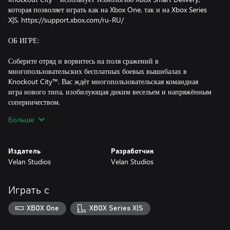
которая позволяет играть как на Xbox One, так и на Xbox Series
X|S. https://support.xbox.com/ru-RU/
ОБ ИГРЕ:
Соберите отряд и ворвитесь на поля сражений в
многопользовательских бесплатных боевых вышибалах в
Knockout City™. Вас ждёт многопользовательская командная
игра нового типа, изобилующая диким весельем и напряжённым
соперничеством.
Больше
Персонализируйте своего персонажа и соберите команду из
друзей, чтобы начать свой путь к славе в Нокаут-Сити.
Выбивайте соперников с помощью хитрых бросков и командных
Издатель
Разработчик
действий, уклоняясь от летающих по всей карте мячей или же
Velan Studios
Velan Studios
перехватывая их. Нет мяча? Не проблема! Вы сами можете стать
мячом и оказаться в руках товарища, превратившись в
абсолютное оружие.
Играть с
Разнообразные экзотические мячи, площадки и игровые режимы
XBOX One
XBOX Series X|S
сделают ваши матчи ещё более захватывающими. Но это ещё не
всё: с каждым сезоном в игре будут появляться новые карты,