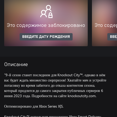
Это содержимое заблокировано
Это соде
ВВЕДИТЕ ДАТУ РОЖДЕНИЯ
ВВЕ
Описание
"9-й сезон станет последним для Knockout City™, однако в нём
вас будет ждать множество сюрпризов! Хватайте мяч и устройте
потасовку во время забитого до отказа контентом сезона,
который продлится до самого закрытия публичных серверов 6
июня 2023 года. Подробности на сайте knockoutcity.com.
Оптимизировано для Xbox Series X|S.
Knockout City™ использует технологию Xbox Smart Delivery,