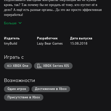
кровь, так? Так почему бы не продать её тому, кто пустит её в
дело? А ещё есть разные органы... Да это же просто эффективная
переработка!
Исследуйте таинственные подземелья. Без них эта игра не имела
Больше
бы право называться средневековой. Окунитесь в полную
неизвестность, чтобы раздобыть полезные ингредиенты, которые,
правда, могут запросто потравить целые толпы людей в соседних
Издатель
Разработчик
Дата выпуска
деревнях. Капитализм.
tinyBuild
Lazy Bear Games
15.08.2018
Играть с
XBOX One
XBOX Series X|S
Возможности
Один игрок
Достижения в Xbox
Присутствие в Xbox