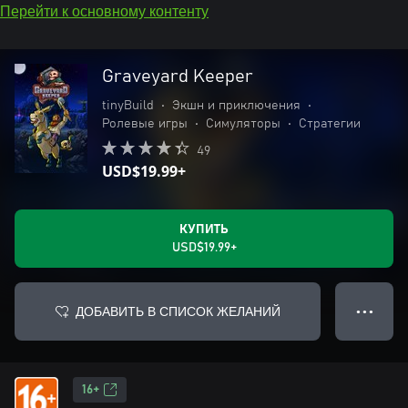
Перейти к основному контенту
Graveyard Keeper
tinyBuild
•
Экшн и приключения
•
Ролевые игры
•
Симуляторы
•
Стратегии
49
USD$19.99+
КУПИТЬ
USD$19.99+
ДОБАВИТЬ В СПИСОК ЖЕЛАНИЙ
● ● ●
16+