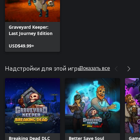
Graveyard Keeper:
Last Journey Edition
USD$49.99+
Показать все
Надстройки для этой игры
Breaking Dead DLC
Better Save Soul
Game