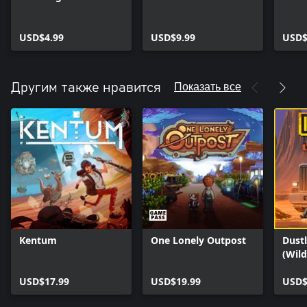
USD$4.99
USD$9.99
USD$
Показать все
Другим также нравится
Kentum
One Lonely Outpost
Dustl
(Wil
USD$17.99
USD$19.99
USD$