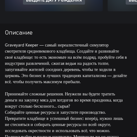
ВВЕДИТЕ ДАТУ РОЖДЕНИЯ
ВВЕ
Описание
Graveyard Keeper — самый нереалистичный симулятор
смотрителя средневекового кладбища. Создайте и развивайте
своё кладбище: то есть экономьте на всём подряд, пробуйте себя в
индустрии развлечений, сжигая ведьм на радость толпе,
запугивайте жителей соседних деревень, чтобы те ходили в
церковь. Это бизнес в лучших традициях капитализма — делайте
всё, чтобы получить максимум прибыли.
Принимайте сложные решения. Неужели вы будете тратить
деньги на закупку мяса для хотдогов во время праздника, когда
вокруг столько бесхозного... сырья?
Собирайте ценные ресурсы и запустите производство.
Превратите кладбище в успешный бизнес: вперёд, нужно лишь
не стесняться и собирать ценные ресурсы по всей округе,
исследовать окрестности и использовать всё, что можно.
Подписывайте выгодные контракты. Мертвецам же не нужна