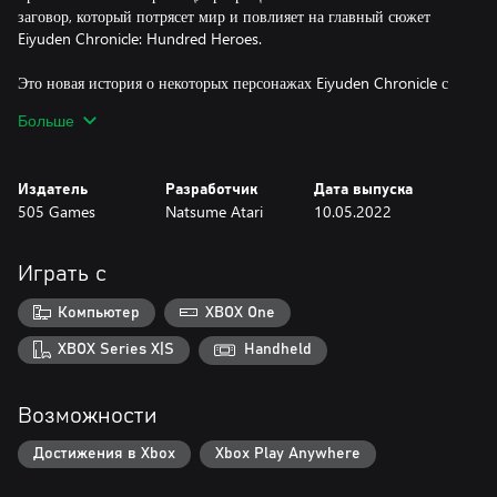
заговор, который потрясет мир и повлияет на главный сюжет
Eiyuden Chronicle: Hundred Heroes.
Это новая история о некоторых персонажах Eiyuden Chronicle с
захватывающими приключениями и увлекательными
Больше
градостроительными элементами.
Внимательные игроки заметят ряд отсылок, связывающих игру с
Издатель
Разработчик
Дата выпуска
Eiyuden Chronicle: Hundred Heroes.
505 Games
Natsume Atari
10.05.2022
Имя одного из персонажей серии игр Eiyuden Chronicle было
изменено с JB на Тина.
Играть с
Компьютер
XBOX One
XBOX Series X|S
Handheld
Возможности
Достижения в Xbox
Xbox Play Anywhere