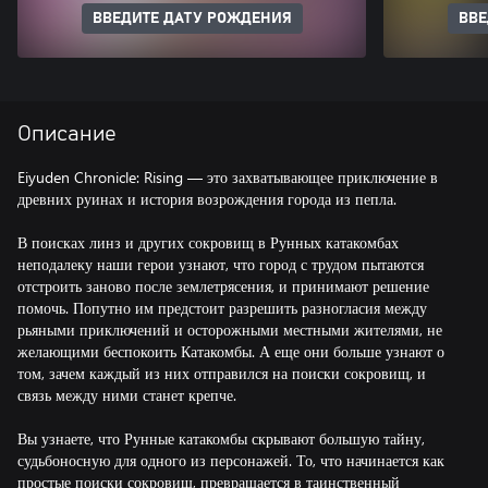
ВВЕДИТЕ ДАТУ РОЖДЕНИЯ
ВВЕ
Описание
Eiyuden Chronicle: Rising — это захватывающее приключение в
древних руинах и история возрождения города из пепла.
В поисках линз и других сокровищ в Рунных катакомбах
неподалеку наши герои узнают, что город с трудом пытаются
отстроить заново после землетрясения, и принимают решение
помочь. Попутно им предстоит разрешить разногласия между
рьяными приключений и осторожными местными жителями, не
желающими беспокоить Катакомбы. А еще они больше узнают о
том, зачем каждый из них отправился на поиски сокровищ, и
связь между ними станет крепче.
Вы узнаете, что Рунные катакомбы скрывают большую тайну,
судьбоносную для одного из персонажей. То, что начинается как
простые поиски сокровищ, превращается в таинственный