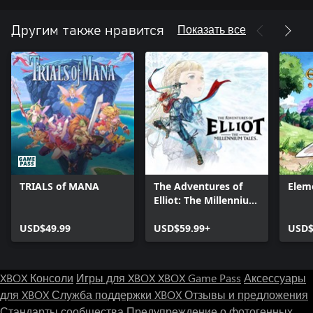
Показать все
Другим также нравится
TRIALS of MANA
The Adventures of
Eleme
Elliot: The Millennium
Tales
USD$49.99
USD$59.99+
USD$
XBOX Консоли
Игры для XBOX
XBOX Game Pass
Аксессуары
для XBOX
Служба поддержки XBOX
Отзывы и предложения
Стандарты сообщества
Предупреждение о фотогенных