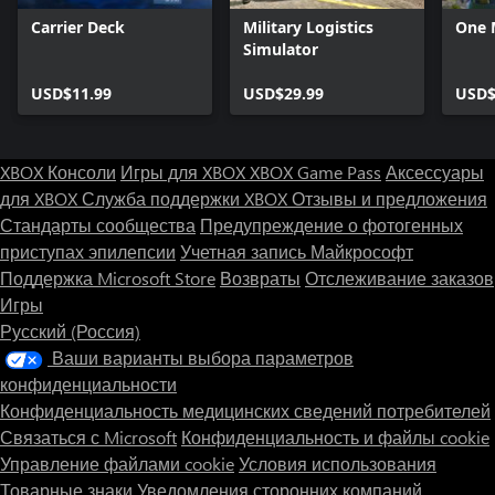
Carrier Deck
Military Logistics
One 
Simulator
USD$11.99
USD$29.99
USD$
XBOX Консоли
Игры для XBOX
XBOX Game Pass
Аксессуары
для XBOX
Служба поддержки XBOX
Отзывы и предложения
Стандарты сообщества
Предупреждение о фотогенных
приступах эпилепсии
Учетная запись Майкрософт
Поддержка Microsoft Store
Возвраты
Отслеживание заказов
Игры
Русский (Россия)
Ваши варианты выбора параметров
конфиденциальности
Конфиденциальность медицинских сведений потребителей
Связаться с Microsoft
Конфиденциальность и файлы cookie
Управление файлами cookie
Условия использования
Товарные знаки
Уведомления сторонних компаний