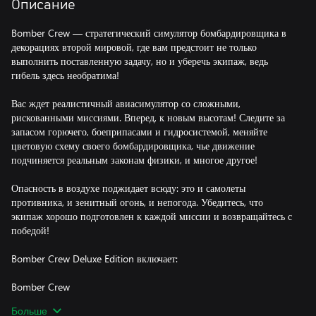
Описание
Bomber Crew — стратегический симулятор бомбардировщика в
декорациях второй мировой, где вам предстоит не только
выполнить поставленную задачу, но и уберечь экипаж, ведь
гибель здесь необратима!
Вас ждет реалистичный авиасимулятор со сложными,
рискованными миссиями. Вперед, к новым высотам! Следите за
запасом горючего, боеприпасами и гидросистемой, меняйте
цветовую схему своего бомбардировщика, чье движение
подчиняется реальным законам физики, и многое другое!
Опасность в воздухе поджидает всюду: это и самолеты
противника, и зенитный огонь, и непогода. Убедитесь, что
экипаж хорошо подготовлен к каждой миссии и возвращайтесь с
победой!
Bomber Crew Deluxe Edition включает:
Bomber Crew
Bomber Crew Secret Weapons
Больше
Bomber Crew USAAF