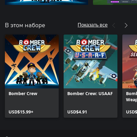
Показать все
В этом наборе
Bomber Crew
Bomber Crew: USAAF
Bomb
Wea
USD$15.99+
USD$4.91
USD$