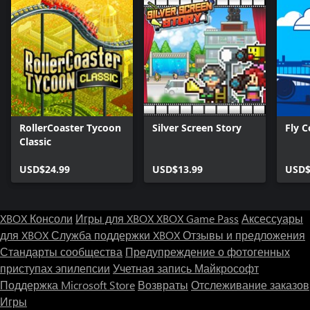
RollerCoaster Tycoon
Silver Screen Story
Fly C
Classic
USD$24.99
USD$13.99
USD$
XBOX Консоли
Игры для XBOX
XBOX Game Pass
Аксессуары
для XBOX
Служба поддержки XBOX
Отзывы и предложения
Стандарты сообщества
Предупреждение о фотогенных
приступах эпилепсии
Учетная запись Майкрософт
Поддержка Microsoft Store
Возвраты
Отслеживание заказов
Игры