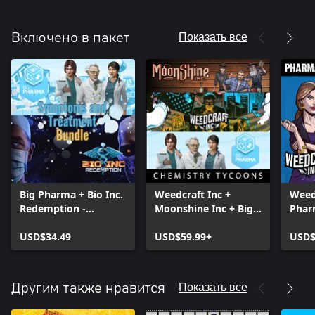
Показать все
Включено в пакет
Big Pharma + Bio Inc.
Weedcraft Inc +
Weed
Redemption -
Moonshine Inc + Big
Phar
Symptoms and
Pharma - Chemistry
Tyco
Treatment Bundle
USD$34.49
Tycoons Bundle
USD$59.99+
USD$
Показать все
Другим также нравится