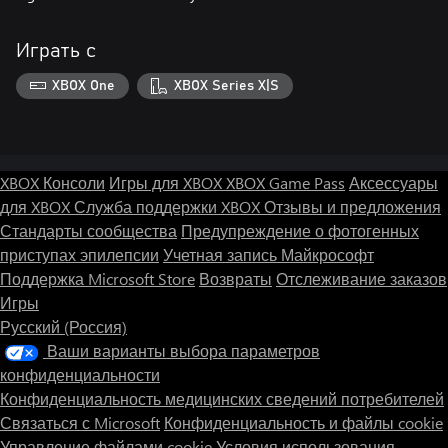
Играть с
XBOX One
XBOX Series X|S
XBOX Консоли
Игры для XBOX
XBOX Game Pass
Аксессуары
для XBOX
Служба поддержки XBOX
Отзывы и предложения
Стандарты сообщества
Предупреждение о фотогенных
приступах эпилепсии
Учетная запись Майкрософт
Поддержка Microsoft Store
Возвраты
Отслеживание заказов
Игры
Русский (Россия)
Ваши варианты выбора параметров
конфиденциальности
Конфиденциальность медицинских сведений потребителей
Связаться с Microsoft
Конфиденциальность и файлы cookie
Управление файлами cookie
Условия использования