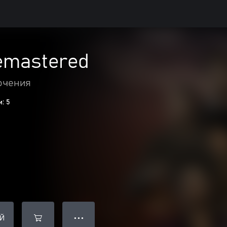
emastered
ючения
: 5
Й
● ● ●