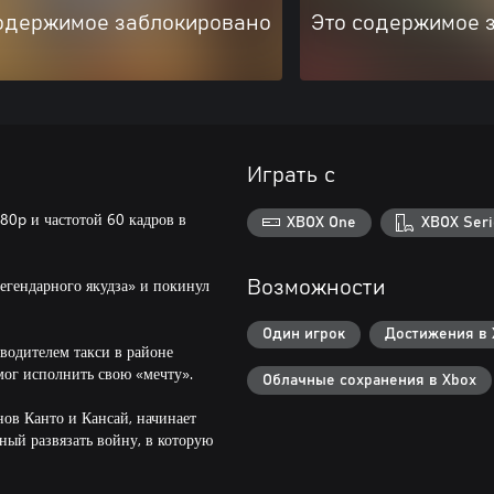
одержимое заблокировано
Это содержимое 
Играть с
80p и частотой 60 кадров в
XBOX One
XBOX Seri
егендарного якудза» и покинул
Возможности
Один игрок
Достижения в 
 водителем такси в районе
 мог исполнить свою «мечту».
Облачные сохранения в Xbox
нов Канто и Кансай, начинает
ный развязать войну, в которую