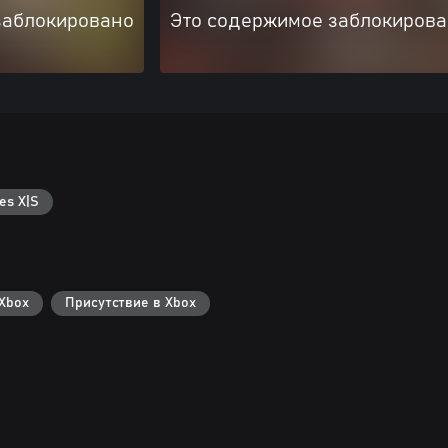
заблокировано
Это содержимое заблокиров
es X|S
Xbox
Присутствие в Xbox