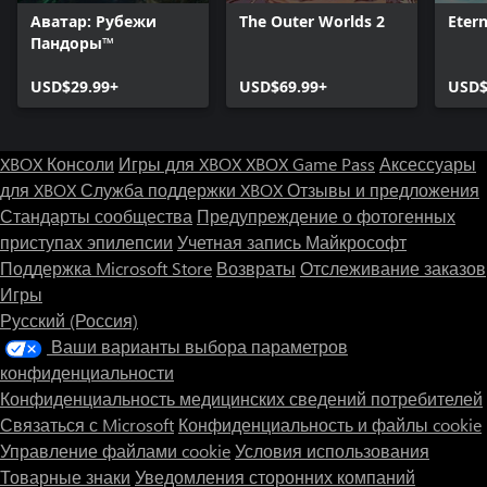
Аватар: Рубежи
The Outer Worlds 2
Etern
Пандоры™
USD$29.99+
USD$69.99+
USD$
XBOX Консоли
Игры для XBOX
XBOX Game Pass
Аксессуары
для XBOX
Служба поддержки XBOX
Отзывы и предложения
Стандарты сообщества
Предупреждение о фотогенных
приступах эпилепсии
Учетная запись Майкрософт
Поддержка Microsoft Store
Возвраты
Отслеживание заказов
Игры
Русский (Россия)
Ваши варианты выбора параметров
конфиденциальности
Конфиденциальность медицинских сведений потребителей
Связаться с Microsoft
Конфиденциальность и файлы cookie
Управление файлами cookie
Условия использования
Товарные знаки
Уведомления сторонних компаний