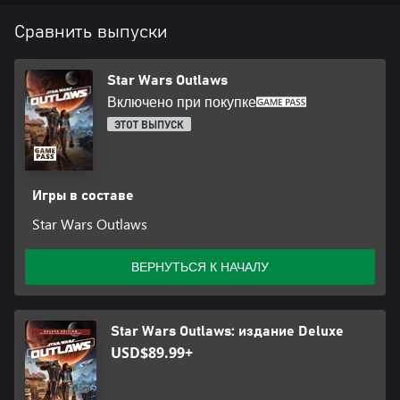
соединение с интернетом, учетная запись Ubisoft, учетная запись
Сравнить выпуски
Microsoft и подписка Game Pass Ultimate или Game Pass Core
(подписки продаются отдельно).
Star Wars Outlaws
Включено при покупке
ЭТОТ ВЫПУСК
Игры в составе
Star Wars Outlaws
ВЕРНУТЬСЯ К НАЧАЛУ
Star Wars Outlaws: издание Deluxe
USD$89.99+