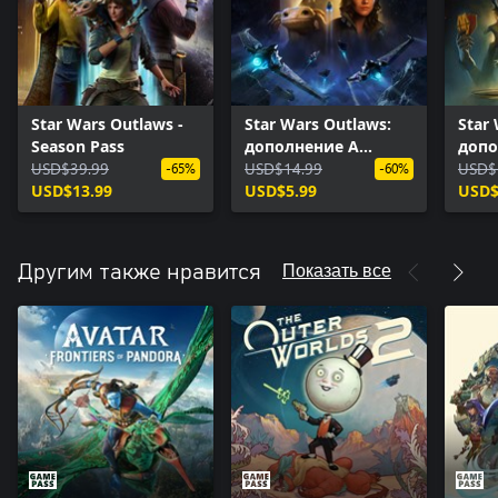
Star Wars Outlaws -
Star Wars Outlaws:
Star
Season Pass
дополнение A
допо
USD$39.99
Pirate's Fortune
USD$14.99
Card
USD$
-65%
-60%
USD$13.99
USD$5.99
USD$
Показать все
Другим также нравится