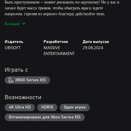
Быть преступником – значит рисковать по-крупному! Но у вас в
запасе будет масса трюков, чтобы обыграть врага: идите
напролом, стреляя из верного бластера; действуйте тихо,
прибегая к помощи хитроумных устройств; дожидайтесь
Больше
благоприятного момента, чтобы застать противника врасплох. А
Никс поможет вам выпутаться из любой ситуации.
Издатель
Разработчик
Дата выпуска
РИСКОВАННЫЕ ЗАДАНИЯ
UBISOFT
MASSIVE
29.08.2024
Вам предстоит выполнять опасные, но прибыльные задания для
ENTERTAINMENT
преступных синдикатов. Крадите ценности, проникайте на
охраняемые территории и побеждайте врагов, чтобы войти в
число самых опасных преступников галактики. Но помните:
Играть с
каждое принятое решение отразится на вашей репутации.
XBOX Series X|S
КОСМИЧЕСКИЕ ПОЛЕТЫ
На своем корабле "Первопроходец" вы примете участие в
головокружительных схватках с имперцами и не только.
Возможности
Атакуйте, маневрируйте и преследуйте противника, чтобы
победить.
4K Ultra HD
HDR10
Один игрок
Оптимизировано для Xbox Series X|S
Предложение, состав набора и дата выхода могут измениться.
Для доступа к сетевой игре и сетевым функциям требуется