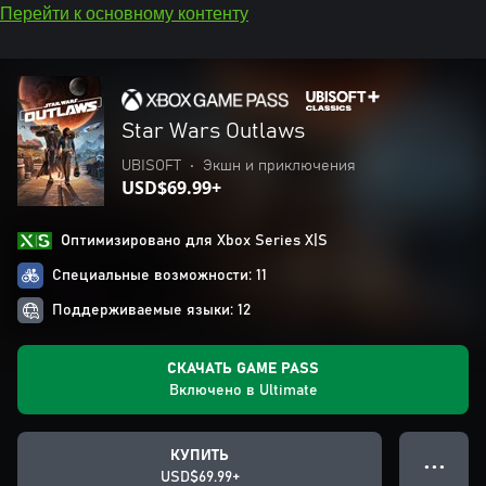
Перейти к основному контенту
Star Wars Outlaws
UBISOFT
•
Экшн и приключения
USD$69.99+
Оптимизировано для Xbox Series X|S
Специальные возможности: 11
Поддерживаемые языки: 12
СКАЧАТЬ GAME PASS
Включено в Ultimate
КУПИТЬ
● ● ●
USD$69.99+