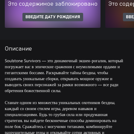
Это содержимое заблокировано
Это соде
ВВЕДИТЕ ДАТУ РОЖДЕНИЯ
ВВЕ
Описание
Soulstone Survivors — это динамичный экшен-рогалик, который
погружает вас в эпические сражения с неумолимыми ордами и
гигантскими боссами. Раскрывайте тайны бездны, чтобы
создавать уникальные сборки, открывать мощное оружие и
выводить своих персонажей за рамки возможного — все ради
обретения божественной силы.
Станьте одним из множества уникальных охотников бездны,
каждый со своим стилем игры, деревом навыков и
специализациями. Будь то грубая сила или продуманная
стратегия, вы найдете бесконечные способы доминировать на
поле боя. Сражайтесь с могучими титанами, комбинируйте
разрушительные руны и открывайте сотни активных и