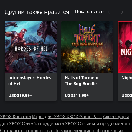
Показать все
Другим также нравится
Jotunnslayer: Hordes
Halls of Torment -
Nigh
of Hel
The Bog Bundle
USD$19.99+
USD$11.99+
USD$
XBOX Консоли
Игры для XBOX
XBOX Game Pass
Аксессуары
для XBOX
Служба поддержки XBOX
Отзывы и предложения
Стандарты сообщества
Предупреждение о фотогенных