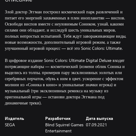
Злой доктор Эггман построил космический парк развлечений и
питает его энергией захваченных в плен инопланетян — виспов.
Освободи виспов вместе с неуловимым Соником, узнай, какими
силами они обладают, и исследуй шесть уникальных миров,
полных непростых испытаний. Тебя ждут завораживающие виды,
новые возможности, дополнительный игровой режим, а также
улучшенный игровой процесс — всё это Sonic Colors: Ultimate.
В цифровое издание Sonic Colors: Ultimate Digital Deluxe входят
потрясающие наборы — косметический (измени облик Соника и
выделись из толпы, примерив пару эксклюзивных золотых или
серебряных перчаток, обувь к ним в цвет, ускорение с эффектом
молнии из «Соника в кино» и уникальные значки игрока) и
музыкальный (три эксклюзивных ремикса на музыку из
оригинальной игры — останови доктора Эггмана под
динамичные треки).
Издатель
Разработчик
Дата выпуска
SEGA
Blind Squirrel Games
07.09.2021
Entertainment