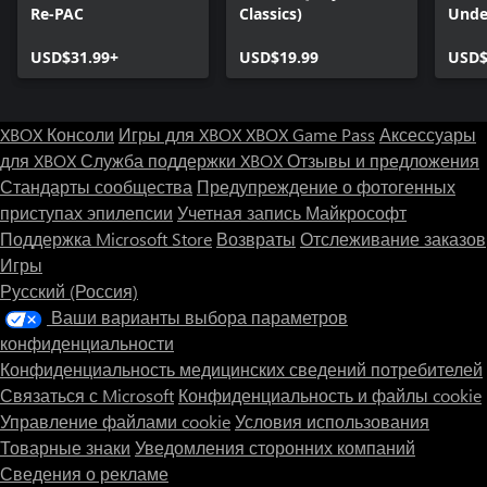
Re-PAC
Classics)
Unde
USD$31.99+
USD$19.99
USD$
XBOX Консоли
Игры для XBOX
XBOX Game Pass
Аксессуары
для XBOX
Служба поддержки XBOX
Отзывы и предложения
Стандарты сообщества
Предупреждение о фотогенных
приступах эпилепсии
Учетная запись Майкрософт
Поддержка Microsoft Store
Возвраты
Отслеживание заказов
Игры
Русский (Россия)
Ваши варианты выбора параметров
конфиденциальности
Конфиденциальность медицинских сведений потребителей
Связаться с Microsoft
Конфиденциальность и файлы cookie
Управление файлами cookie
Условия использования
Товарные знаки
Уведомления сторонних компаний
Сведения о рекламе