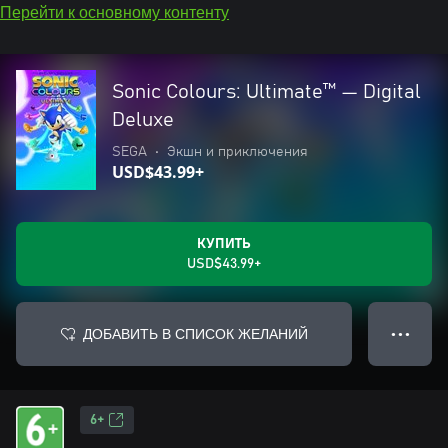
Перейти к основному контенту
Sonic Colours: Ultimate™ — Digital
Deluxe
SEGA
•
Экшн и приключения
USD$43.99+
КУПИТЬ
USD$43.99+
ДОБАВИТЬ В СПИСОК ЖЕЛАНИЙ
● ● ●
6+