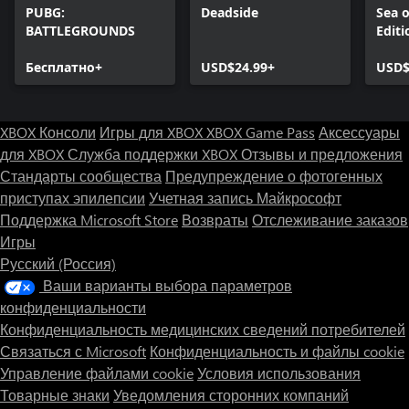
PUBG:
Deadside
Sea o
BATTLEGROUNDS
Editi
Бесплатно+
USD$24.99+
USD$
XBOX Консоли
Игры для XBOX
XBOX Game Pass
Аксессуары
для XBOX
Служба поддержки XBOX
Отзывы и предложения
Стандарты сообщества
Предупреждение о фотогенных
приступах эпилепсии
Учетная запись Майкрософт
Поддержка Microsoft Store
Возвраты
Отслеживание заказов
Игры
Русский (Россия)
Ваши варианты выбора параметров
конфиденциальности
Конфиденциальность медицинских сведений потребителей
Связаться с Microsoft
Конфиденциальность и файлы cookie
Управление файлами cookie
Условия использования
Товарные знаки
Уведомления сторонних компаний