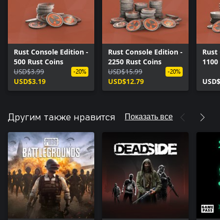
Rust Console Edition -
Rust Console Edition -
Rust 
500 Rust Coins
2250 Rust Coins
1100
USD$3.99
USD$15.99
-20%
-20%
USD$3.19
USD$12.79
USD$
Показать все
Другим также нравится