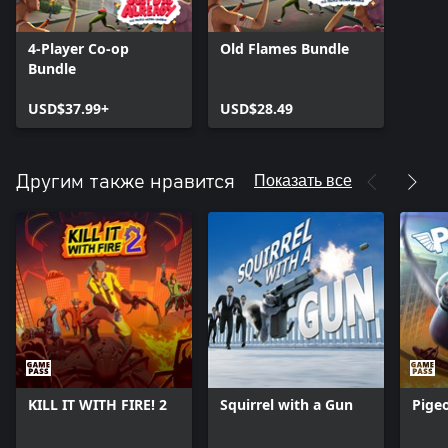
4-Player Co-op
Old Flames Bundle
Bundle
USD$37.99+
USD$28.49
Показать все
Другим также нравится
KILL IT WITH FIRE! 2
Squirrel with a Gun
Pige