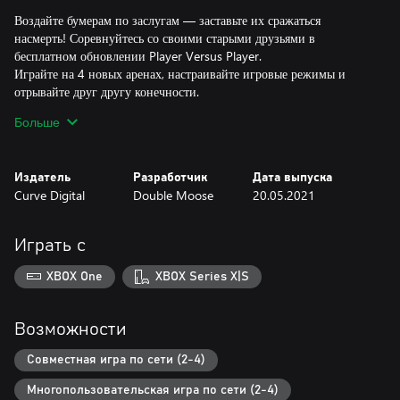
Воздайте бумерам по заслугам — заставьте их сражаться
насмерть! Соревнуйтесь со своими старыми друзьями в
бесплатном обновлении Player Versus Player.
Играйте на 4 новых аренах, настраивайте игровые режимы и
отрывайте друг другу конечности.
Соберитесь и подтяните портки получше — безумная битва
Больше
развалин с рухлядями НАЧАЛАСЬ!
ОСОБЕННОСТИ
Издатель
Разработчик
Дата выпуска
Curve Digital
Double Moose
20.05.2021
СТАР ДА УДАЛ
Вы будете играть за старичье — злобное, немощное, бедное и
ненавидящее весь мир. Вы даже не осознавали, что мечтали о
Играть с
таком, верно? Теперь-то вы наконец поймете своих бабуль и
дедуль.
XBOX One
XBOX Series X|S
НАСТОЯЩАЯ РАЗВАЛИНА
Старость — не радость! Почувствуйте себя фарфоровой куклой,
Возможности
которая может сломать себе что угодно от малейшего
прикосновения.
Совместная игра по сети (2-4)
Многопользовательская игра по сети (2-4)
ОПАСНО!