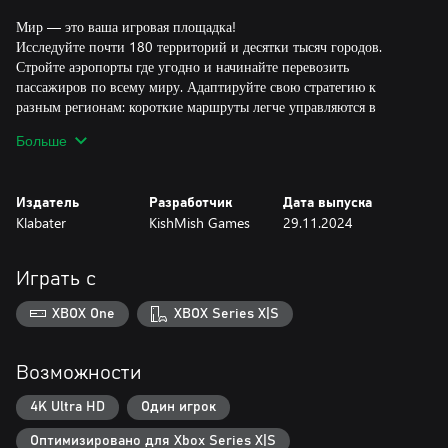
Мир — это ваша игровая площадка!
Исследуйте почти 180 территорий и десятки тысяч городов.
Стройте аэропорты где угодно и начинайте перевозить
пассажиров по всему миру. Адаптируйте свою стратегию к
разным регионам: короткие маршруты легче управляются в
местах, таких как Европа, в то время как дальние связи в
Больше
обширных районах потребуют тщательного планирования из-за
более высоких затрат.
Издатель
Разработчик
Дата выпуска
Выбирайте из нескольких игровых режимов: Откройте Мир,
Klabater
KishMish Games
29.11.2024
Свободная Игра и Испытания.
В режиме "Откройте Мир" вы разблокируете и соединяете
территории, расширяясь по всему земному шару — но
Играть с
действуйте быстро, так как вам нужно разблокировать новый
регион каждые 6 минут, иначе вы проиграете! В "Испытаниях"
XBOX One
XBOX Series X|S
вы сталкиваетесь с уникальными сценариями с конкретными
целями, такими как выжить определенное время или заработать
заданную сумму денег. Каждое испытание предлагает что-то
Возможности
новое: некоторые требуют постоянно разблокировать аэропорты,
другие могут включать восстановление вашей сети после
4K Ultra HD
Один игрок
вспышки коронавируса.
Оптимизировано для Xbox Series X|S