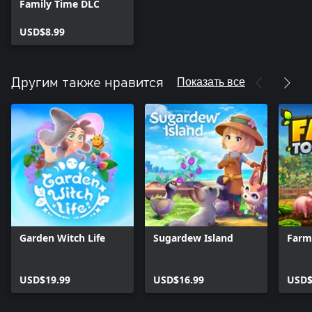
Family Time DLC
USD$8.99
Показать все
Другим также нравится
Garden Witch Life
Sugardew Island
Farm
USD$19.99
USD$16.99
USD$