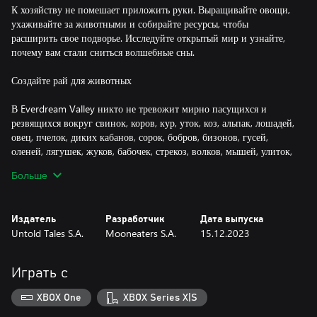
К хозяйству не помешает приложить руки. Выращивайте овощи,
ухаживайте за животными и собирайте ресурсы, чтобы
расширить свое подворье. Исследуйте открытый мир и узнайте,
почему вам стали сниться волшебные сны.
Создайте рай для животных
В Everdream Valley никто не тревожит мирно пасущихся и
резвящихся вокруг свинок, коров, кур, уток, коз, альпак, лошадей,
овец, пчелок, диких кабанов, сорок, бобров, бизонов, гусей,
оленей, лягушек, жуков, бабочек, стрекоз, волков, мышей, улиток,
слизней, рыб и прочую живность! Каждое животное влияет на
Больше
вашу ферму по-своему.
Пушистые спутники
Издатель
Разработчик
Дата выпуска
Untold Tales S.A.
Mooneaters S.A.
15.12.2023
С вами всегда ваш верный пес. Выберите себе собаку из 13
пород и научите ее пасти скот, брать след, искать сокровища. А
разве может быть ферма без кота? Завоюйте его расположение, и,
Играть с
быть может, он тоже для вас что-нибудь сделает. Если захочет.
XBOX One
XBOX Series X|S
Ночью творится волшебство