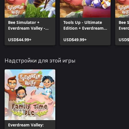
Bee Simulator +
Tools Up - Ultimate
Bee 
Everdream Valley -
Edition + Everdream
Ever
Farm & Family Pack
Valley - Farm &
USD$44.99+
Family Pack
USD$49.99+
USD$
Надстройки для этой игры
Everdream Valley: