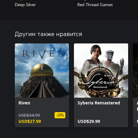
Deep Silver
Red Thread Games
Другим также нравится
Riven
Syberia Remastered
USD$34.99
-20%
USD$27.99
USD$29.99