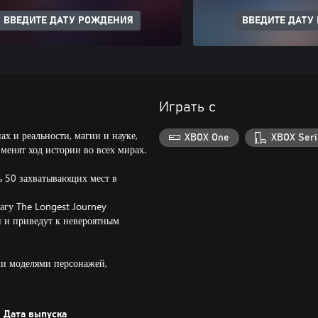
ВВЕДИТЕ ДАТУ РОЖДЕНИЯ
ВВЕДИТЕ ДАТУ
Играть с
ах и реальности, магии и науке,
XBOX One
XBOX Seri
зменят ход истории во всех мирах.
ь 50 захватывающих мест в
агу The Longest Journey
й и приведут к невероятным
ми моделями персонажей,
Дата выпуска