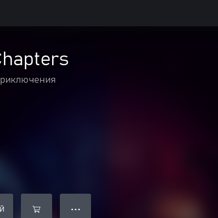
Chapters
приключения
Й
● ● ●