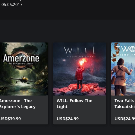
05.05.2017
Amerzone - The
WILL: Follow The
Two Falls
Explorer's Legacy
Light
Takuatshi
USD$39.99
USD$24.99
USD$24.9