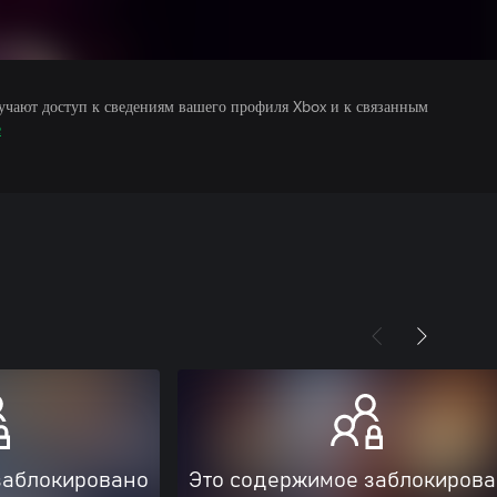
учают доступ к сведениям вашего профиля Xbox и к связанным
е
заблокировано
Это содержимое заблокиров