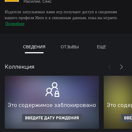
Насилие, Секс
Издатели запускаемых вами игр получают доступ к сведениям
вашего профиля Xbox и к связанным данным, пока вы играете.
Подробнее
СВЕДЕНИЯ
ОТЗЫВЫ
ЕЩЕ
Коллекция
Это содержимое заблокировано
Это соде
ВВЕДИТЕ ДАТУ РОЖДЕНИЯ
ВВЕ