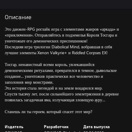
Описание
Это данжен-RPG роглайк игра с элементами жанров «аркада» и
«приключения». Отправляйтесь в подземелья Короля Тосгара и
уничтожьте его демонических приспешников!
Последняя игра трилогии Diabolical Mind, вобравшая в себя
лучшие элементы Xenon Valkyrie+ и Riddled Corpses EX!
Тосгар, ненавистный всеми король, увлекавшийся
демоническими ритуалами, превратился в темное, дьявольское
создание… уничтожив практически все человечество и
заполонив мир монстрами.
Эта история стала легендой и на земле воцарился мир.
Спустя тысячу лет, после сильнейшего землетрясения в деревне
появилась загадочная яма, излучающая зловещую ауру…
Станешь ли ты героем, который спасет этот мир?
Издатель
Разработчик
Дата выпуска