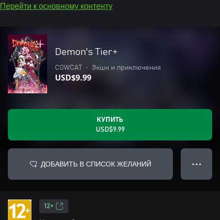
Перейти к основному контенту
Demon's Tier+
COWCAT
•
Экшн и приключения
USD$9.99
КУПИТЬ
USD$9.99
ДОБАВИТЬ В СПИСОК ЖЕЛАНИЙ
● ● ●
12+