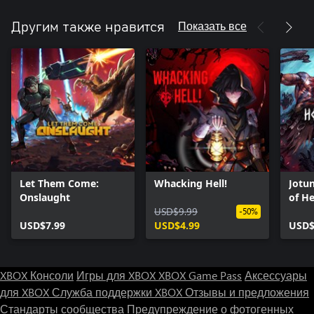
Показать все
Другим также нравится
Let Them Come:
Whacking Hell!
Jotu
Onslaught
of He
USD$9.99
-50%
USD$7.99
USD$4.99
USD$
XBOX Консоли
Игры для XBOX
XBOX Game Pass
Аксессуары
для XBOX
Служба поддержки XBOX
Отзывы и предложения
Стандарты сообщества
Предупреждение о фотогенных