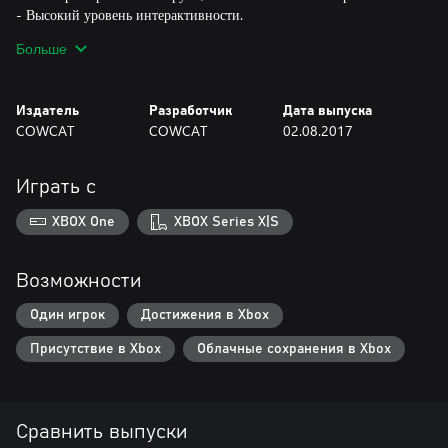
- Высокий уровень интерактивности.
- Несколько интересных мини-игр, встречающихся по ходу
Больше
сюжета.
- Внутриигровые подсказки: поиск и сбор спрятанных печенек в
каждой локации!
Издатель
Разработчик
Дата выпуска
- Тексты полностью переведены на русском
COWCAT
COWCAT
02.08.2017
Играть с
XBOX One
XBOX Series X|S
Возможности
Один игрок
Достижения в Xbox
Присутствие в Xbox
Облачные сохранения в Xbox
Сравнить выпуски