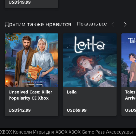
USD$19.99
Показать все
Другим также нравится
Unsolved Case: Killer
Leila
Tales
Popularity CE Xbox
Arriv
USD$12.99
USD$9.99
USD$
XBOX Консоли
Игры для XBOX
XBOX Game Pass
Аксессуары