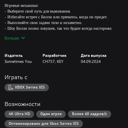
Игровые механики:
- Выберите свой путь для выживания.
- Избегайте встреч с Билли или прячьтесь, когда он придет.
- Выполняйте свои задачи тихо и незаметно.
- Шоу Билли полно ловушек, так что будьте всегда настороже.
- Управляйте своим инвентарем разумно, не перегружайте его.
Больше
- Убедитесь, что три основных генератора работают гладко.
Издатель
Разработчик
Дата выпуска
Sometimes You
CH757, KEY
04.09.2024
Играть с
XBOX Series X|S
Возможности
4K Ultra HD
Один игрок
Более 60 кадров/с
Оптимизировано для Xbox Series X|S