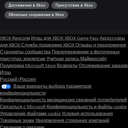
Достижения в Xbox
Присутствие в Xbox
Облачные сохранения в Xbox
XBOX Консоли
Игры для XBOX
XBOX Game Pass
Аксессуары
для XBOX
Служба поддержки XBOX
Отзывы и предложения
Стандарты сообщества
Предупреждение о фотогенных
приступах эпилепсии
Учетная запись Майкрософт
Поддержка Microsoft Store
Возвраты
Отслеживание заказов
Игры
Русский (Россия)
Ваши варианты выбора параметров
конфиденциальности
Конфиденциальность медицинских сведений потребителей
Связаться с Microsoft
Конфиденциальность и файлы cookie
Управление файлами cookie
Условия использования
Товарные знаки
Уведомления сторонних компаний
Сведения о рекламе