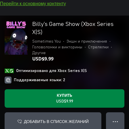
Перейти к основному контенту
Billy’s Game Show (Xbox Series
X|S)
Sometimes You
•
Экшн и приключения
•
Головоломки и викторины
•
Стрелялки
•
Другие
USD$9.99
Оптимизировано для Xbox Series X|S
Поддерживаемые языки: 2
КУПИТЬ
USD$9.99
ДОБАВИТЬ В СПИСОК ЖЕЛАНИЙ
● ● ●