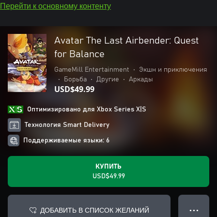
Перейти к основному контенту
Avatar The Last Airbender: Quest
for Balance
GameMill Entertainment
•
Экшн и приключения
•
Борьба
•
Другие
•
Аркады
USD$49.99
Оптимизировано для Xbox Series X|S
Технология Smart Delivery
Поддерживаемые языки: 6
КУПИТЬ
USD$49.99
ДОБАВИТЬ В СПИСОК ЖЕЛАНИЙ
● ● ●