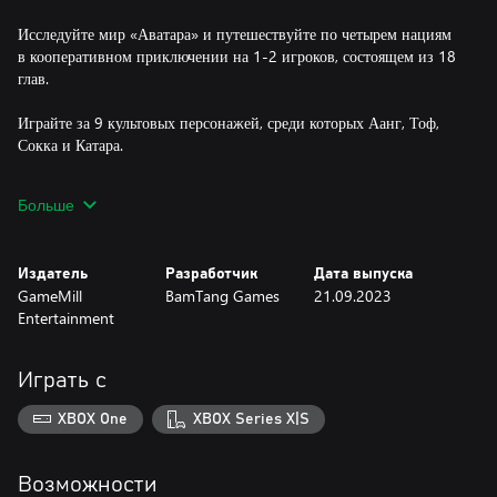
Исследуйте мир «Аватара» и путешествуйте по четырем нациям
в кооперативном приключении на 1-2 игроков, состоящем из 18
глав.
Играйте за 9 культовых персонажей, среди которых Аанг, Тоф,
Сокка и Катара.
Раскрывайте тайны и решайте сложные головоломки, используя
Больше
уникальные способности воды, земли, огня и воздуха; улучшайте
способности на протяжении сюжета, чтобы раскрыть весь
потенциал Аватара!
Издатель
Разработчик
Дата выпуска
GameMill
BamTang Games
21.09.2023
Entertainment
Играть с
XBOX One
XBOX Series X|S
Возможности