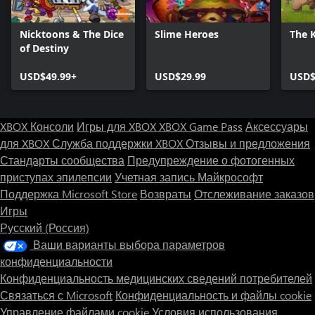
Nicktoons & The Dice
Slime Heroes
The 
of Destiny
USD$49.99+
USD$29.99
USD$
XBOX Консоли
Игры для XBOX
XBOX Game Pass
Аксессуары
для XBOX
Служба поддержки XBOX
Отзывы и предложения
Стандарты сообщества
Предупреждение о фотогенных
приступах эпилепсии
Учетная запись Майкрософт
Поддержка Microsoft Store
Возвраты
Отслеживание заказов
Игры
Русский (Россия)
Ваши варианты выбора параметров
конфиденциальности
Конфиденциальность медицинских сведений потребителей
Связаться с Microsoft
Конфиденциальность и файлы cookie
Управление файлами cookie
Условия использования