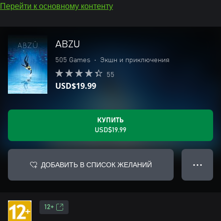
Перейти к основному контенту
ABZU
505 Games
•
Экшн и приключения
55
USD$19.99
КУПИТЬ
USD$19.99
ДОБАВИТЬ В СПИСОК ЖЕЛАНИЙ
● ● ●
12+