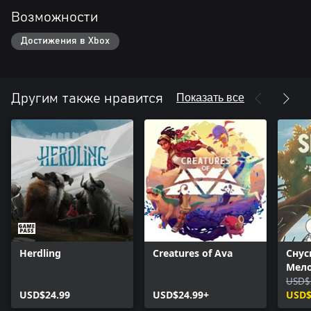
Возможности
Достижения в Xbox
Показать все
Другим также нравится
Herdling
Creatures of Ava
Снус
Мел
дола 
USD$
USD$24.99
USD$24.99+
Editi
USD$