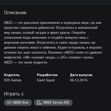
Описание
ABZÛ — это красочное приключение в подводном мире, где вам
предстоит заниматься дайвингом. Погрузитесь в живописный
мир океана, полный загадок и ярких красок. Откройте
уникальные виды животных и создайте мощную связь с
морскими жителями. Погрузитесь в самое сердце океана, где
древние секреты лежат в забвении. Будьте осторожны, в морских
пучинах вас ждет опасность. Название «ABZÛ» взято из древних
мифологий. «AB» означает «вода», а «ZÛ» означает «знать».
ABZÛ — это океан мудрости.
Издатель
Разработчик
Дата выпуска
505 Games
Giant Squid
06.12.2016
Играть с
XBOX One
XBOX Series X|S