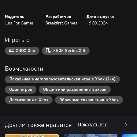
Team mode or Solo
-Explore a multitude of environments! : Volcano / Desert / Snowy
Издатель
Разработчик
Дата выпуска
countries
Just For Games
Breakfirst Games
19.03.2024
-Unlock new costumes for your characters.
Играть с
XBOX One
XBOX Series X|S
Возможности
Локальная многопользовательская игра в Xbox (2-4)
Один игрок
Общий или разделенный экран
Достижения в Xbox
Облачные сохранения в Xbox
Показать все
Другим также нравится