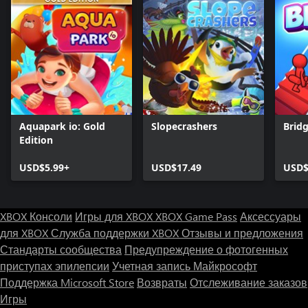
Aquapark io: Gold
Slopecrashers
Brid
Edition
USD$5.99+
USD$17.49
USD$
XBOX Консоли
Игры для XBOX
XBOX Game Pass
Аксессуары
для XBOX
Служба поддержки XBOX
Отзывы и предложения
Стандарты сообщества
Предупреждение о фотогенных
приступах эпилепсии
Учетная запись Майкрософт
Поддержка Microsoft Store
Возвраты
Отслеживание заказов
Игры