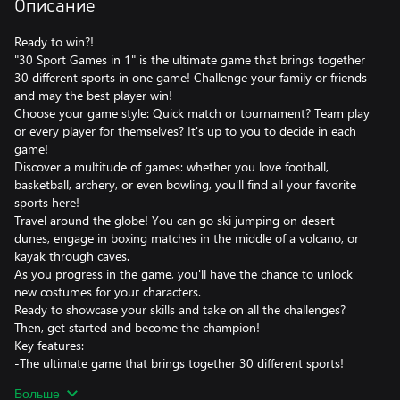
Описание
Ready to win?!
"30 Sport Games in 1" is the ultimate game that brings together
30 different sports in one game! Challenge your family or friends
and may the best player win!
Choose your game style: Quick match or tournament? Team play
or every player for themselves? It's up to you to decide in each
game!
Discover a multitude of games: whether you love football,
basketball, archery, or even bowling, you'll find all your favorite
sports here!
Travel around the globe! You can go ski jumping on desert
dunes, engage in boxing matches in the middle of a volcano, or
kayak through caves.
As you progress in the game, you'll have the chance to unlock
new costumes for your characters.
Ready to showcase your skills and take on all the challenges?
Then, get started and become the champion!
Key features:
-The ultimate game that brings together 30 different sports!
-Challenge your family or friends and may the best player win!
Больше
-Multiple game modes available : Quick match or Tournament /