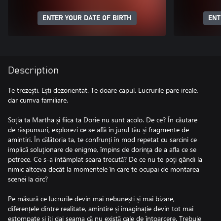
ENTER YOUR DATE OF BIRTH
ENT
Description
Te trezești. Ești dezorientat. Te doare capul. Lucrurile pare ireale,
dar cumva familiare.
Soția ta Martha și fiica ta Dorie nu sunt acolo. De ce? În căutare
de răspunsuri, explorezi ce se află în jurul tău și fragmente de
amintiri. În călătoria ta, te confrunți în mod repetat cu sarcini ce
implică soluționare de enigme, împins de dorința de a afla ce se
petrece. Ce s-a întâmplat seara trecută? De ce nu te poți gândi la
nimic altceva decât la momentele în care te ocupai de montarea
scenei la circ?
Pe măsură ce lucrurile devin mai nebunești și mai bizare,
diferențele dintre realitate, amintire și imaginație devin tot mai
estompate și îți dai seama că nu există cale de întoarcere. Trebuie