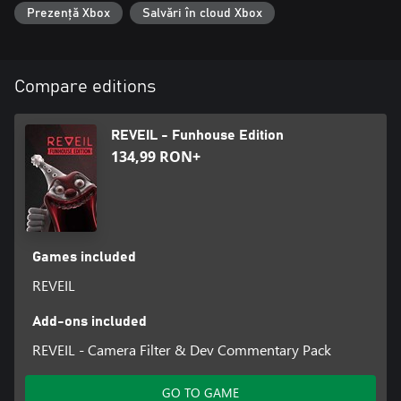
renunți este dorința de a le găsi pe Martha și pe Dorie. Fii cu ochii
Prezență Xbox
Salvări în cloud Xbox
patru la indiciile lăsate de cele două, ține-i larg deschiși și...
încearcă să nu-ți pierzi mințile.
Compare editions
REVEIL - Funhouse Edition
134,99 RON+
Games included
REVEIL
Add-ons included
REVEIL - Camera Filter & Dev Commentary Pack
GO TO GAME