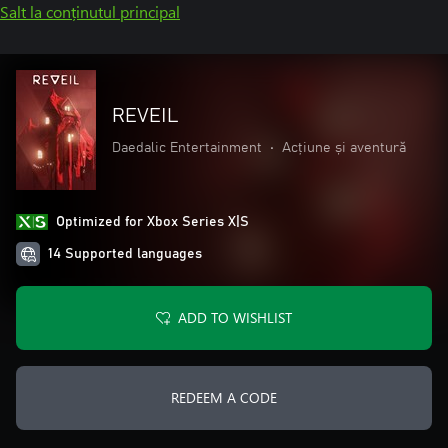
Salt la conținutul principal
REVEIL
Daedalic Entertainment
•
Acțiune și aventură
Optimized for Xbox Series X|S
14 Supported languages
ADD TO WISHLIST
REDEEM A CODE