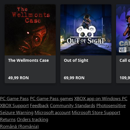
The Wellmonts Case
Out of Sight
Call 
49,99 RON
69,99 RON
109,
PC Game Pass
PC Game Pass games
XBOX app on Windows PC
XBOX Support
Feedback
Community Standards
Photosensitive
Seizure Warning
Microsoft account
Microsoft Store Support
Returns
Orders tracking
Română (România)