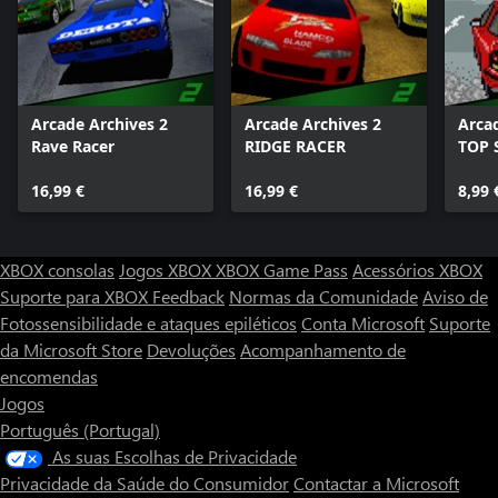
Arcade Archives 2
Arcade Archives 2
Arca
Rave Racer
RIDGE RACER
TOP 
16,99 €
16,99 €
8,99 
XBOX consolas
Jogos XBOX
XBOX Game Pass
Acessórios XBOX
Suporte para XBOX
Feedback
Normas da Comunidade
Aviso de
Fotossensibilidade e ataques epiléticos
Conta Microsoft
Suporte
da Microsoft Store
Devoluções
Acompanhamento de
encomendas
Jogos
Português (Portugal)
As suas Escolhas de Privacidade
Privacidade da Saúde do Consumidor
Contactar a Microsoft