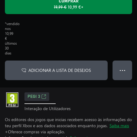
COMPRAR
19,99 €
10,99 €+
*vendido
nos
10,99
€
últimos
30
dias
ADICIONAR A LISTA DE DESEJOS
● ● ●
PEGI 3
Interação de Utilizadores
Os editores dos jogos que inicias recebem acesso às informações do
teu perfil Xbox e aos dados associados enquanto jogas.
Saiba mais
+Oferece compras via aplicação.