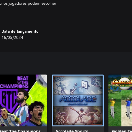
o, os jogadores podem escolher
 multijogador.
s!
Data de lançamento
16/05/2024
Beat The Champions
Accolade Sports
Golden Te