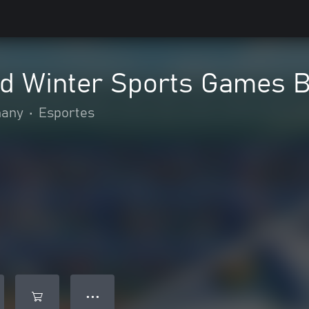
 Winter Sports Games Bu
many
•
Esportes
● ● ●