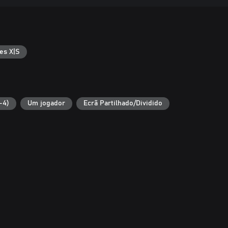
es X|S
-4)
Um jogador
Ecrã Partilhado/Dividido