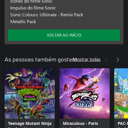
Ícones do filme Sonic
Impulso do filme Sonic
Sonic Colours: Ultimate - Remix Pack
Metallic Pack
VOLTAR AO INÍCIO
Mostrar todas
As pessoas também gostam
Teenage Mutant Ninja
Miraculous - Paris
PAC-