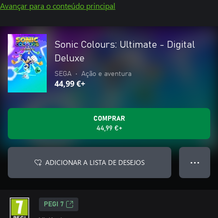
Avançar para o conteúdo principal
Sonic Colours: Ultimate - Digital
Deluxe
SEGA
•
Ação e aventura
44,99 €+
COMPRAR
44,99 €+
ADICIONAR A LISTA DE DESEJOS
● ● ●
PEGI 7