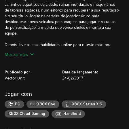
caminhos aquáticos da cidade, ruínas inundadas e maquinários
de fábricas agitadas, num esforço para recuperar a sua reputação
e o seu título. Jogue na carreira de jogador único para
desbloquear novos veículos, personagens para jogar e recursos
de personalização, à medida que vence chefes e monta a sua
equipe.
Depois, leve as suas habilidades online para o teste máximo,
enquanto combate oponentes ao redor do mundo em partidas
Mostrar mais
online de 8 jogadores. Desafie os seus amigos pela supremacia
no placar no modo de desafio de corrida fantasma. Você pode
até jogar localmente em corridas de tela separada com até 4
Publicado por
Data de lançamento
jogadores!
Vector Unit
24/02/2017
Criado pela mesma equipe que lhe trouxe Hydro Thunder
Hurricane, Riptide GP: Renegade é o primeiro jogo da aclamada
Jogar com
série Riptide GP a ser redesenhado do zero especificamente para
consoles e PCs de mesa. Apresentando pistas de corrida
PC
XBOX One
XBOX Series X|S
emocionantes cheias de atalhos, segredos e obstáculos
interativos, Riptide GP: Renegade é o jogo de corrida de ação
XBOX Cloud Gaming
Handheld
para a nova geração.