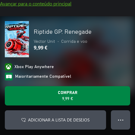
Avançar para o conteúdo principal
Riptide GP: Renegade
Vector Unit
•
Corrida e voo
9,99 €
Xbox Play Anywhere
Maioritariamente Compatível
COMPRAR
9,99 €
ADICIONAR A LISTA DE DESEJOS
● ● ●