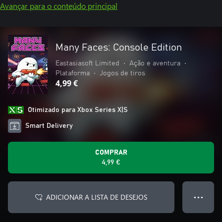
Avançar para o conteúdo principal
Many Faces: Console Edition
Eastasiasoft Limited
•
Ação e aventura
•
Plataforma
•
Jogos de tiros
4,99 €
Otimizado para Xbox Series X|S
Smart Delivery
COMPRAR
4,99 €
ADICIONAR A LISTA DE DESEJOS
● ● ●