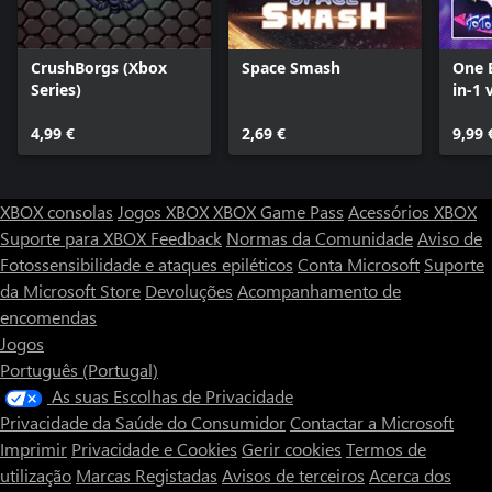
CrushBorgs (Xbox
Space Smash
One 
Series)
in-1 
4,99 €
2,69 €
9,99 
XBOX consolas
Jogos XBOX
XBOX Game Pass
Acessórios XBOX
Suporte para XBOX
Feedback
Normas da Comunidade
Aviso de
Fotossensibilidade e ataques epiléticos
Conta Microsoft
Suporte
da Microsoft Store
Devoluções
Acompanhamento de
encomendas
Jogos
Português (Portugal)
As suas Escolhas de Privacidade
Privacidade da Saúde do Consumidor
Contactar a Microsoft
Imprimir
Privacidade e Cookies
Gerir cookies
Termos de
utilização
Marcas Registadas
Avisos de terceiros
Acerca dos