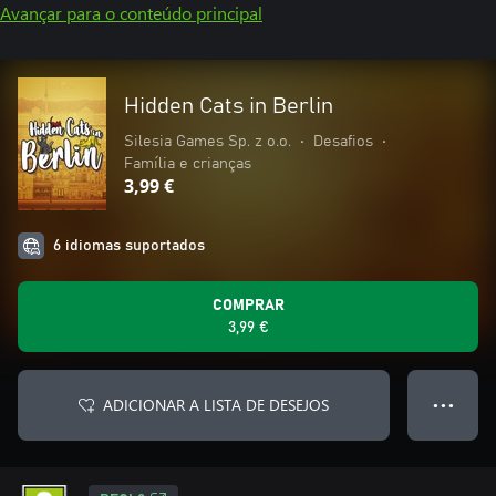
Avançar para o conteúdo principal
Hidden Cats in Berlin
Silesia Games Sp. z o.o.
•
Desafios
•
Família e crianças
3,99 €
6 idiomas suportados
COMPRAR
3,99 €
ADICIONAR A LISTA DE DESEJOS
● ● ●