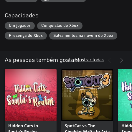
Capacidades
Um jogador
Conquistas do Xbox
Presença do Xbox
Salvamentos na nuvem do Xbox
Mostrar todas
As pessoas também gostam
Hidden Cats in
SpotCat vs The
Hidd
Santa's Realm
Cheddar Mafia In Asia
Spoo