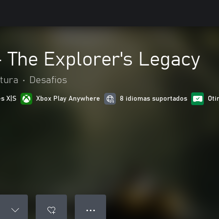
 The Explorer's Legacy
tura
•
Desafios
es X|S
Xbox Play Anywhere
8 idiomas suportados
Oti
● ● ●