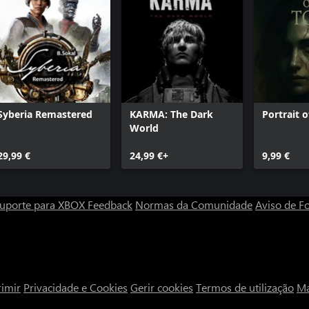
Syberia Remastered
KARMA: The Dark
Portrait o
World
29,99 €
24,99 €+
9,99 €
uporte para XBOX
Feedback
Normas da Comunidade
Aviso de Fo
imir
Privacidade e Cookies
Gerir cookies
Termos de utilização
Ma