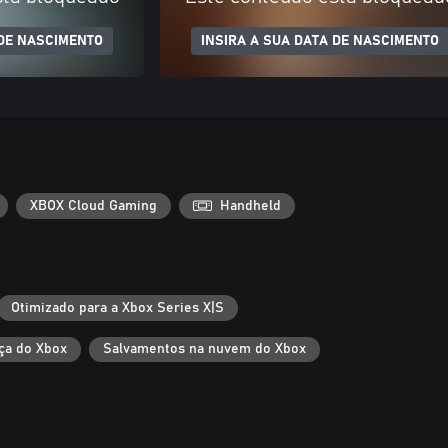
 DE NASCIMENTO
INSIRA A SUA DATA DE NASCIMENTO
XBOX Cloud Gaming
Handheld
Otimizado para a Xbox Series X|S
ça do Xbox
Salvamentos na nuvem do Xbox