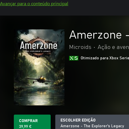
Avançar para o conteúdo principal
Amerzone -
Microids
•
Ação e aven
Otimizado para Xbox Seri
ESCOLHER EDIÇÃO
COMPRAR
Amerzone - The Explorer's Legacy
39,99 €