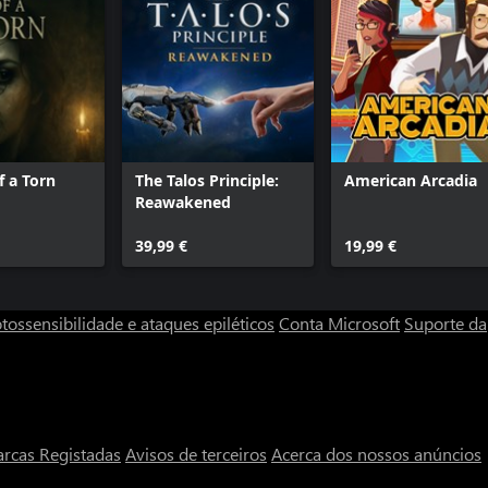
f a Torn
The Talos Principle:
American Arcadia
Reawakened
39,99 €
19,99 €
tossensibilidade e ataques epiléticos
Conta Microsoft
Suporte da
rcas Registadas
Avisos de terceiros
Acerca dos nossos anúncios