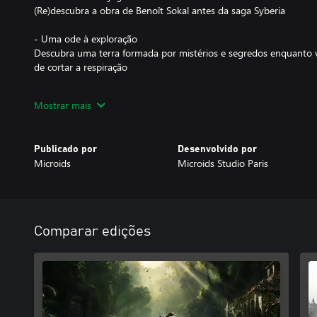
(Re)descubra a obra de Benoît Sokal antes da saga Syberia
- Uma ode à exploração
Descubra uma terra formada por mistérios e segredos enquanto v
de cortar a respiração
- Enfrente vários desafios em busca da verdade
Mostrar mais
Encontre pistas e resolva enigmas complexos na busca pelos gr
história original e melhorada
Publicado por
Desenvolvido por
- Conheça personagens fascinantes
Microids
Microids Studio Paris
Conheça pessoas com histórias profundas e ouça as suas histórias
- Dois níveis de dificuldade para todos poderem usufruir
- Jogo guardado transferível da versão de demonstração para o 
Comparar edições
- Um mergulho extensivo no universo de Benoît Sokal e paralelo à