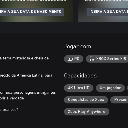
SIRA A SUA DATA DE NASCIMENTO
INSIRA A SUA DATA
Jogar com
terra misteriosa e cheia de
PC
XBOX Series X|S
uecido da América Latina, para
Capacidades
4K Ultra HD
Um jogador
 conheça personagens intrigantes
rir a verdade.
Conquistas do Xbox
Presen
s brancos?
Xbox Play Anywhere