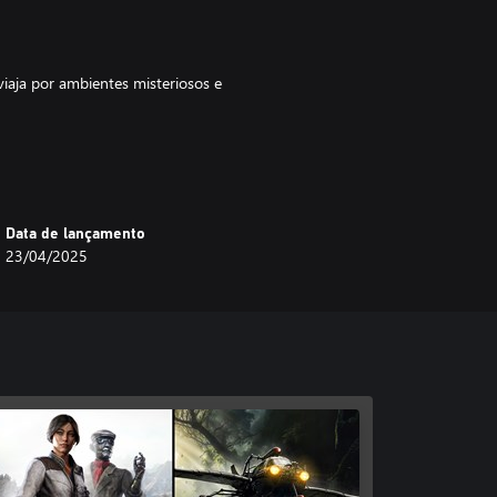
iaja por ambientes misteriosos e
andes pássaros brancos numa
Data de lançamento
23/04/2025
 para corrigir os erros do passado
jogo completo
 série Syberia