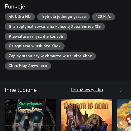
ruiny. Rozwijając świątynię i wpływy, będziesz natykać się na nowe
Funkcje
tajemnice, skarby i potworności.
4K Ultra HD
Tryb dla jednego gracza
120 kl./s
Gra zoptymalizowana na konsolę Xbox Series X|S
Klawiatura i mysz dla konsoli
Osiągnięcia w usłudze Xbox
Zapisy stanu gry w chmurze w usłudze Xbox
Xbox Play Anywhere
Pokaż wszystko
Inne lubiane