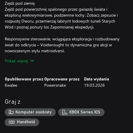
Zejdź pod ziemię
Zejdź pod powierzchnię spalonego przez gwiazdę świata i
eksploruj wielowymiarowe, podziemne lochy. Zobacz zepsucie i
rozpustę Dworu, przemierzaj labirynt lodowych tuneli Starych
Wód i poznaj ponury los Zapomnianej ekspedycji.
Responsywne sterowanie, wciągająca eksploracja i rozbudowany
świat do odkrycia – Voidwrought to dynamiczna gra akcji w
nowoczesnym stylu metroidvanii.
Pokaż więcej
Uwolnij moc starożytnych artefaktów
Świat przepełniają skarby poszukiwane przez uczonych,
wojowników i szaleńców. Przeszukuj korytarze swojej świątyni,
Opublikowane przez
Opracowane przez
Data wydania
plądruj zwłoki pokonanych bóstw i poluj w ukrytych zakątkach
Kwalee
Powersnake
19.03.2026
kosmosu, by znaleźć przedmioty, które dadzą Ci unikalne moce.
Znajdź ponad 30 relikwii i dusz, od widmowych broni po pasywne
Graj z
wzmocnienia, by grać tak, jak lubisz.
Komputer osobisty
XBOX Series X|S
Zbuduj świątynię
Niektórzy nadal trwają w starej wierze. Zacznij od założenia
Handheld
małego kultu, poszerzaj swoje wpływy i zagłębiaj się coraz dalej w