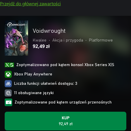
Przejdź do głównej zawartości
Voidwrought
Kwalee
•
Akcja i przygoda
•
Platformowe
92,49 zł
Zoptymalizowano pod kątem konsol Xbox Series X|S
Xbox Play Anywhere
Liczba funkcji ułatwień dostępu: 3
11 obsługiwane języki
Zoptymalizowane pod kątem urządzeń przenośnych
KUP
92,49 zł