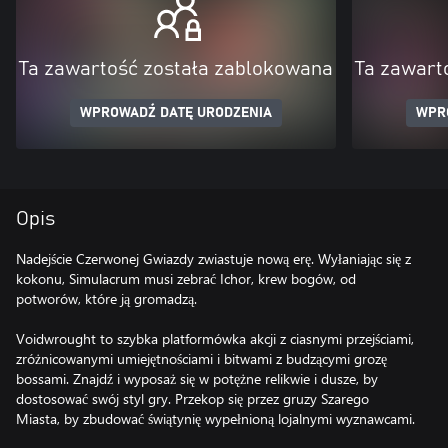
Ta zawartość została zablokowana
Ta zawart
WPROWADŹ DATĘ URODZENIA
WPR
Opis
Nadejście Czerwonej Gwiazdy zwiastuje nową erę. Wyłaniając się z
kokonu, Simulacrum musi zebrać Ichor, krew bogów, od
potworów, które ją gromadzą.
Voidwrought to szybka platformówka akcji z ciasnymi przejściami,
zróżnicowanymi umiejętnościami i bitwami z budzącymi grozę
bossami. Znajdź i wyposaż się w potężne relikwie i dusze, by
dostosować swój styl gry. Przekop się przez gruzy Szarego
Miasta, by zbudować świątynię wypełnioną lojalnymi wyznawcami.