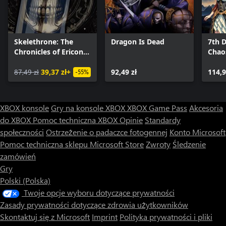
Skelethrone: The
Dragon Is Dead
7th D
Chronicles of Ericona
Chao
- Complete Edition
87,49 zł
39,37 zł+
92,49 zł
114,9
-55%
XBOX konsole
Gry na konsole XBOX
XBOX Game Pass
Akcesoria
do XBOX
Pomoc techniczna XBOX
Opinie
Standardy
społeczności
Ostrzeżenie o padaczce fotogennej
Konto Microsoft
Pomoc techniczna sklepu Microsoft Store
Zwroty
Śledzenie
zamówień
Gry
Polski (Polska)
Twoje opcje wyboru dotyczące prywatności
Zasady prywatności dotyczące zdrowia użytkowników
Skontaktuj się z Microsoft
Imprint
Polityka prywatności i pliki