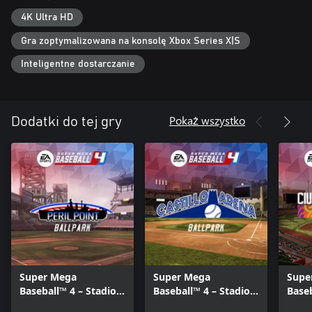
informacje dostępne są pod adresem ea.com/pl-pl/legal.
4K Ultra HD
Gra zoptymalizowana na konsolę Xbox Series X|S
Inteligentne dostarczanie
Pokaż wszystko
Dodatki do tej gry
Super Mega
Super Mega
Supe
Baseball™ 4 – Stadion
Baseball™ 4 – Stadion
Baseb
Peril Point
Castillo Arena
Ciud