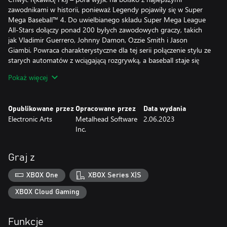
zawodnikami w historii, ponieważ Legendy pojawiły się w Super
Mega Baseball™ 4. Do uwielbianego składu Super Mega League
All-Stars dołączy ponad 200 byłych zawodowych graczy, takich
jak Vladimir Guerrero, Johnny Damon, Ozzie Smith i Jason
Giambi. Powraca charakterystyczne dla tej serii połączenie stylu ze
starych automatów z wciągającą rozgrywką, a baseball staje się
jeszcze większy i lepszy. Ponadto oprawa Super Mega Baseball 4
Pokaż więcej
została Mega upiększona wizualnie pod każdym względem, od
animacji, przez postacie aż po stadiony, zaś udźwiękowienie stało
się krystalicznie czyste od boiska po trybuny. Co więcej, w Super
Opublikowane przez
Opracowane przez
Data wydania
Mega Baseball 4 czeka na Ciebie szereg nowych, wyczekiwanych
Electronic Arts
Metalhead Software
2.06.2023
opcji, wliczając w to rozszerzony system cech, zgranie drużyny,
Inc.
mieszany draft i 6 całkiem nowych stadionów. By jeszcze bardziej
rozwinąć i połączyć bazę graczy, poszerzyliśmy międzyplatformową
rozgrywkę wieloosobową o dobór rywali na sprzętach różnych
Graj z
generacji w trybie Pennant Race i w ligach Online, dzięki czemu
możesz zmierzyć się ze znajomymi na znacznie większej liczbie
XBOX One
XBOX Series X|S
platform.
XBOX Cloud Gaming
*Postępy w grze mogą nie zostać przeniesione między
platformami.
Funkcje
Zastosowanie mają warunki i ograniczenia. Szczegółowe