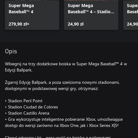
Super Mega
Super Mega
Supe
Baseball™ 4
Baseball™ 4 – Stadion
Baseb
Peril Point
Ciud
279,90 zł+
24,90 zł
24,90
Opis
Wbiegnij na trzy dodatkowe boiska w Super Mega Baseball™ 4 w
Edycji Ballpark.
Zgarnij Edycję Ballpark, a poza sześcioma nowymi stadionami,
dostępnymi w podstawowej wersji gry, otrzymasz:
• Stadion Peril Point
• Stadion Ciudad de Colores
• Stadion Castillo Arena
• Gra wykorzystuje inteligentne pobieranie Xbox, umożliwiające
dostęp do wersji zarówno na Xbox One, jak i Xbox Series X|S†
Chwyć rękawicę i kij – pora wyjść na boisko z najlepszymi