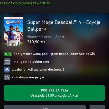
Przejdź do głównej zawartości
Super Mega Baseball™ 4 – Edycja
Ballpark
Electronic Arts
•
Sport
319,90 zł+
Zoptymalizowano pod kątem konsol Xbox Series X|S
Inteligentne pobieranie
Liczba funkcji ułatwień dostępu: 6
2 obsługiwane języki
POBIERZ EA PLAY
Oszczędź 31,99 zł dzięki EA Play