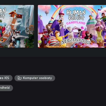
es X|S
Komputer osobisty
ndheld