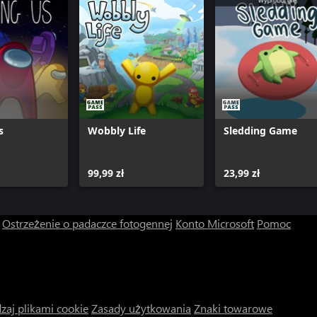
s
Wobbly Life
Sledding Game
99,99 zł
23,99 zł
Ostrzeżenie o padaczce fotogennej
Konto Microsoft
Pomoc
zaj plikami cookie
Zasady użytkowania
Znaki towarowe