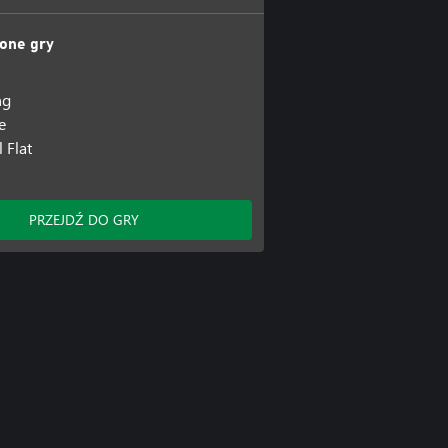
one gry
ng
e
 Flat
PRZEJDŹ DO GRY