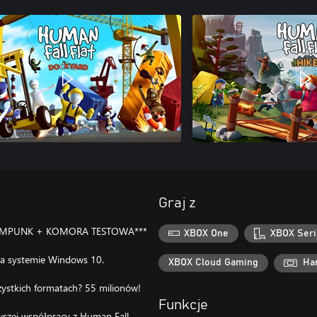
Graj z
EAMPUNK + KOMORA TESTOWA***
XBOX One
XBOX Seri
na systemie Windows 10.
XBOX Cloud Gaming
Ha
zystkich formatach? 55 milionów!
Funkcje
wszej współpracy z Human Fall