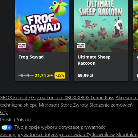
Frog Sqwad
Ultimate Sheep
Raccoon
28,99 zł
21,74 zł+
69,99 zł
-25%
XBOX konsole
Gry na konsole XBOX
XBOX Game Pass
Akcesoria
techniczna sklepu Microsoft Store
Zwroty
Śledzenie zamówień
Gry
Polski (Polska)
Twoje opcje wyboru dotyczące prywatności
Zasady prywatności dotyczące zdrowia użytkowników
Skontaktuj