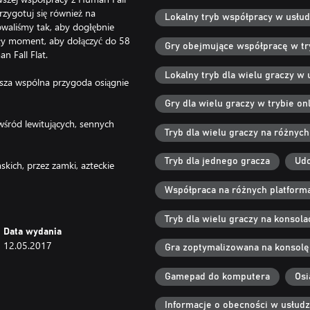
rzygotuj się również na
Lokalny tryb współpracy w usłu
waliśmy tak, aby dogłębnie
ły moment, aby dołączyć do 58
Gry obejmujące współpracę w try
n Fall Flat.
Lokalny tryb dla wielu graczy w 
asza wspólna przygoda osiągnie
Gry dla wielu graczy w trybie onl
śród lewitujących, sennych
Tryb dla wielu graczy na różnyc
Tryb dla jednego gracza
Udo
kich, przez zamki, azteckie
ejskie. Do każdego celu prowadzi
Współpraca na różnych platform
cję i pomysłowość.
 podczas skakania, wspinaczki,
Tryb dla wielu graczy na konsol
Data wydania
o nie tak – z przekomicznym
12.05.2017
Gra zoptymalizowana na konsolę
ć czy zostanie zepchnięty z klifu
Gamepad do komputera
Osi
ne próby.
Informacje o obecności w usłud