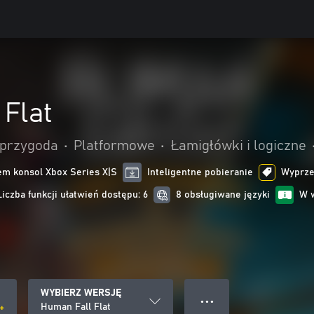
Flat
 przygoda
•
Platformowe
•
Łamigłówki i logiczne
m konsol Xbox Series X|S
Inteligentne pobieranie
Wyprzed
Liczba funkcji ułatwień dostępu: 6
8 obsługiwane języki
W 
WYBIERZ WERSJĘ
● ● ●
Human Fall Flat
ł+