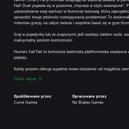
Flat! Duet pojawia się w poziomie „Impreza w stylu steampunk”. P
udowodnienie swej wartości w Komorze testowej, którą zaprojekto
sprawdzić twoje zdolności rozwiązywania problemów! To doskona
milionów graczy na całym świecie i wspólnie bawić się w grze Huma
Graj w pojedynkę lub ze znajomymi; jeśli zwołasz siedem osób, w
maksymalny poziom komiczności.
Human: Fall Flat to komicznie beztroska platformówka osadzona w
pejzaży.
Każdy poziom oferuje zupełnie nowe otoczenie: od majątków ziems
przygody, ośnieżone szczyty, ponure nocne krajobrazy i tereny mi
Pokaż więcej
wiele ścieżek, a doskonale stonowane zagadki nagradzają eksplora
Oczywiście chwiejne manewry Twojego Ludka nie ułatwiają sprawy:
Opublikowane przez
Opracowane przez
przenoszenia lub wymachiwania przedmiotami łatwo, by coś poszł
Curve Games
No Brakes Games
rezultatem.
Nie przejmuj się, jeśli Twój Ludek spadnie z liny, źle oceni odległoś
przez znajomego. Po chwili znów zapadnie w sen, gotów na kolej