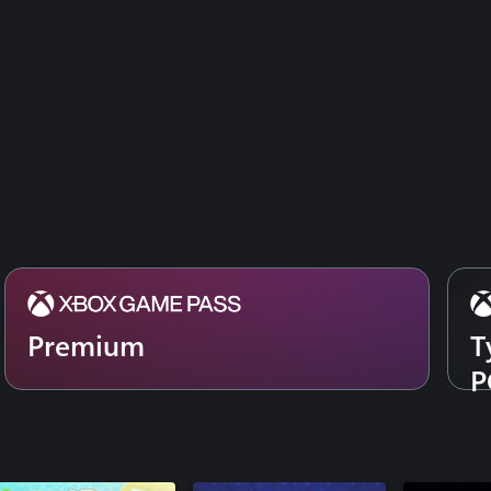
Premium
T
P