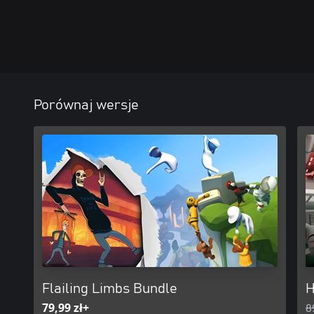
W Human: Fall Flat możesz grać w pojedynkę lub z maksymalnie o
by śmiechom nie było końca. Ponadto regularnie wydawane nowe
Porównaj wersje
Flailing Limbs Bundle
H
79,99 zł+
8