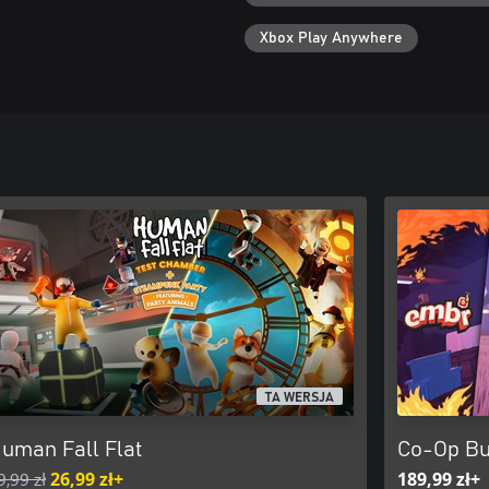
śmioma graczami w trybie online,
 poziomy oznaczają, że zabawa
Xbox Play Anywhere
TA WERSJA
uman Fall Flat
Co-Op Bu
9,99 zł
26,99 zł+
189,99 zł+