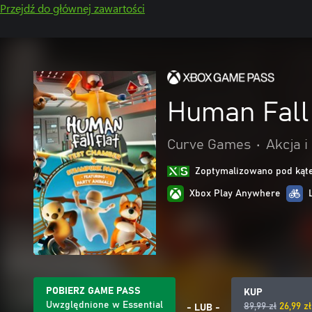
Przejdź do głównej zawartości
Human Fall 
Curve Games
•
Akcja i
Zoptymalizowano pod kąte
Xbox Play Anywhere
POBIERZ GAME PASS
KUP
Uwzględnione w Essential
89,99 zł
26,99 z
- LUB -