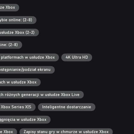
dze Xbox
bie online: (2-8)
usłudze Xbox (2-2)
ine: (2-8)
h platformach w usłudze Xbox
4K Ultra HD
stępnianie/podział ekranu
ach w usłudze Xbox
ach różnych generacji w usłudze Xbox Live
 Xbox Series X|S
Inteligentne dostarczanie
ągnięcia w usłudze Xbox
ze Xbox
Zapisy stanu gry w chmurze w usłudze Xbox