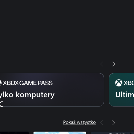
ylko komputery
Ulti
C
Pokaż wszystko