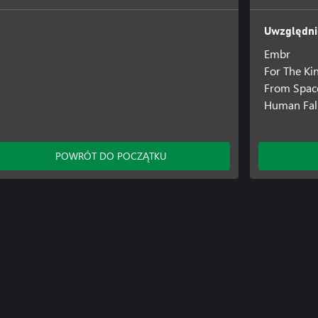
Uwzględni
Embr
For The Ki
From Spac
Human Fall
POWRÓT DO POCZĄTKU