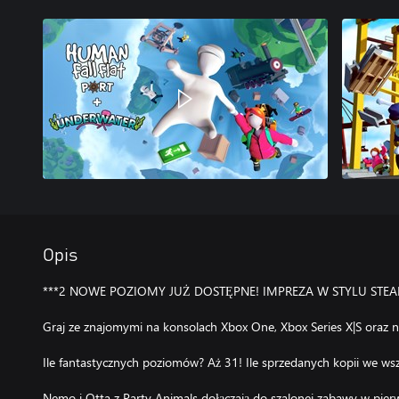
Opis
***2 NOWE POZIOMY JUŻ DOSTĘPNE! IMPREZA W STYLU ST
Graj ze znajomymi na konsolach Xbox One, Xbox Series X|S oraz 
Ile fantastycznych poziomów? Aż 31! Ile sprzedanych kopii we ws
Nemo i Otta z Party Animals dołączają do szalonej zabawy w pier