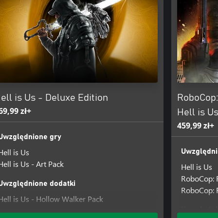
ell is Us - Deluxe Edition
RoboCop: 
69,99 zł+
Hell is U
459,99 zł+
Uwzględnione gry
Hell is Us
Uwzględni
Hell is Us - Art Pack
Hell is Us
RoboCop: 
Uwzględnione dodatki
RoboCop: R
Hell is Us - Hollow Walker Pack
Hell is Us - Secret Code
Uwzględni