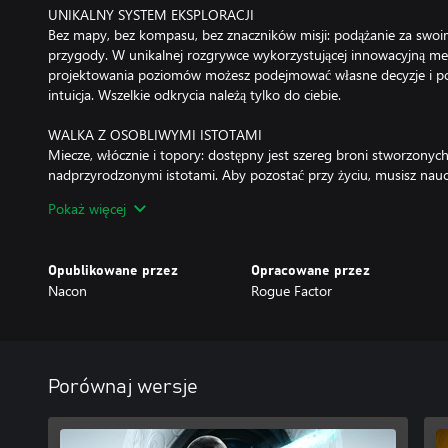
UNIKALNY SYSTEM EKSPLORACJI
Bez mapy, bez kompasu, bez znaczników misji: podążanie za swo
przygody. W unikalnej rozgrywce wykorzystującej innowacyjną met
projektowania poziomów możesz podejmować własne decyzje i po
intuicja. Wszelkie odkrycia należą tylko do ciebie.
WALKA Z OSOBLIWYMI ISTOTAMI
Miecze, włócznie i topory: dostępny jest szereg broni stworzonych 
nadprzyrodzonymi istotami. Aby pozostać przy życiu, musisz naucz
rozsądnie korzystać ze swojego drona.
Pokaż więcej
„Głównym motywem Hell is Us jest twierdzenie, że przemoc to nie
emocjami i namiętnościami” – dyrektor kreatywny Jonathan Jacque
Opublikowane przez
Opracowane przez
Nacon
Rogue Factor
Porównaj wersje