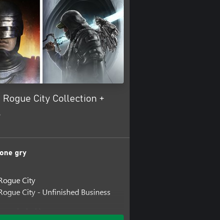
Rogue City Collection +
s
one gry
Rogue City
ogue City - Unfinished Business
one dodatki