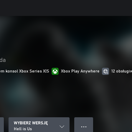
oda
m konsol Xbox Series X|S
Xbox Play Anywhere
12 obsługi
WYBIERZ WERSJĘ
● ● ●
Hell is Us