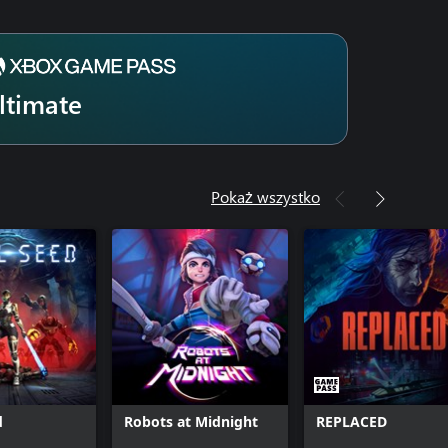
ltimate
Pokaż wszystko
d
Robots at Midnight
REPLACED