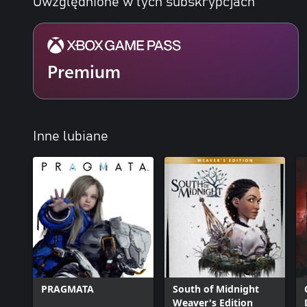
Uwzględnione w tych subskrypcjach
Premium
Inne lubiane
PRAGMATA
South of Midnight
Weaver's Edition