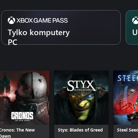
Tylko komputery
U
PC
Cronos: The New
Styx: Blades of Greed
Steel See
Dawn