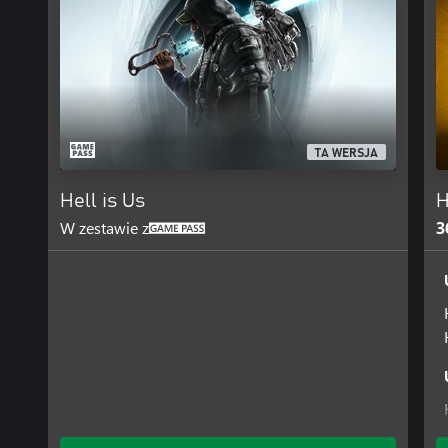
TA WERSJA
Hell is Us
H
W zestawie z
3