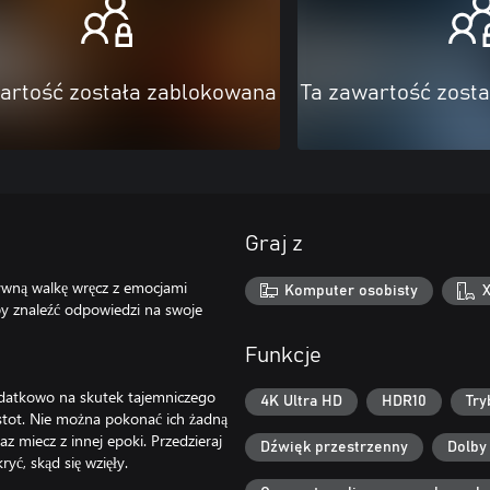
artość została zablokowana
Ta zawartość zost
Graj z
sywną walkę wręcz z emocjami
Komputer osobisty
X
aby znaleźć odpowiedzi na swoje
Funkcje
dodatkowo na skutek tajemniczego
4K Ultra HD
HDR10
Try
stot. Nie można pokonać ich żadną
z miecz z innej epoki. Przedzieraj
Dźwięk przestrzenny
Dolby
yć, skąd się wzięły.