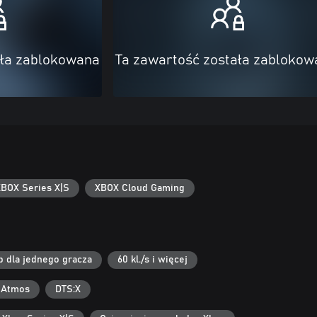
ała zablokowana
Ta zawartość została zablokow
BOX Series X|S
XBOX Cloud Gaming
b dla jednego gracza
60 kl./s i więcej
 Atmos
DTS:X