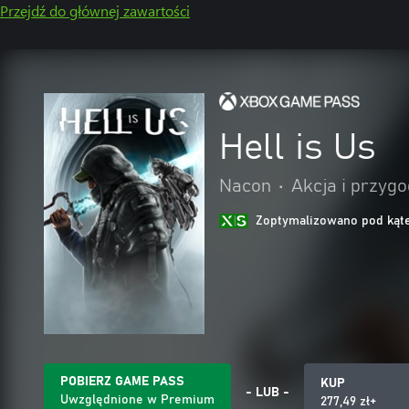
Przejdź do głównej zawartości
Hell is Us
Nacon
•
Akcja i przyg
Zoptymalizowano pod kąte
POBIERZ GAME PASS
KUP
- LUB -
Uwzględnione w Premium
277,49 zł+