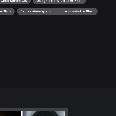
 Xbox Series X|S
Osiągnięcia w usłudze Xbox
ze Xbox
Zapisy stanu gry w chmurze w usłudze Xbox