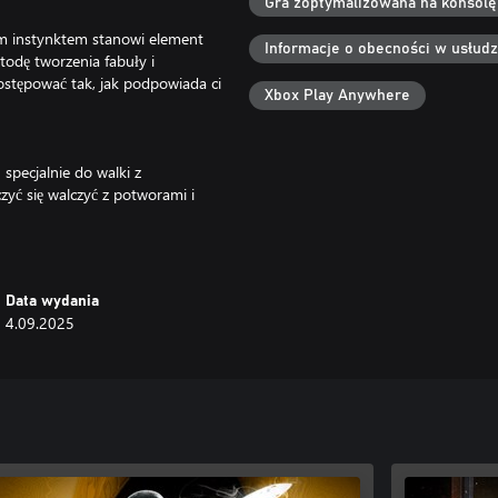
Gra zoptymalizowana na konsolę
im instynktem stanowi element
Informacje o obecności w usłud
odę tworzenia fabuły i
stępować tak, jak podpowiada ci
Xbox Play Anywhere
specjalnie do walki z
yć się walczyć z potworami i
ustający cykl napędzany ludzkimi
s-Belletête.
Data wydania
4.09.2025