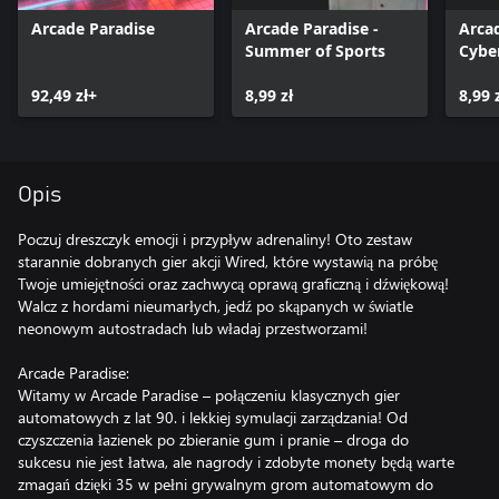
Arcade Paradise
Arcade Paradise -
Arcad
Summer of Sports
Cybe
DLC
92,49 zł+
8,99 zł
8,99 
Opis
Poczuj dreszczyk emocji i przypływ adrenaliny! Oto zestaw
starannie dobranych gier akcji Wired, które wystawią na próbę
Twoje umiejętności oraz zachwycą oprawą graficzną i dźwiękową!
Walcz z hordami nieumarłych, jedź po skąpanych w światle
neonowym autostradach lub władaj przestworzami!
Arcade Paradise:
Witamy w Arcade Paradise – połączeniu klasycznych gier
automatowych z lat 90. i lekkiej symulacji zarządzania! Od
czyszczenia łazienek po zbieranie gum i pranie – droga do
sukcesu nie jest łatwa, ale nagrody i zdobyte monety będą warte
zmagań dzięki 35 w pełni grywalnym grom automatowym do