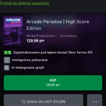
Przejdź do głównej zawartości
Arcade Paradise | High Score
Edition
Wired Productions
•
Symulatory
129,99 zł+
Zoptymalizowano pod kątem konsol Xbox Series X|S
Inteligentne pobieranie
14 obsługiwane języki
KUP
129,99 zł+
DODAJ DO LISTY ŻYCZEŃ
● ● ●