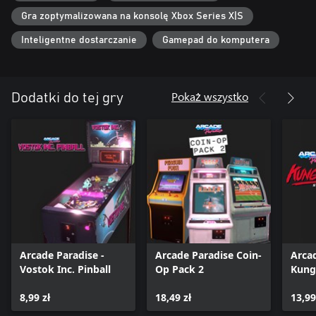
Gra zoptymalizowana na konsolę Xbox Series X|S
Inteligentne dostarczanie
Gamepad do komputera
Pokaż wszystko
Dodatki do tej gry
Arcade Paradise -
Arcade Paradise Coin-
Arcad
Vostok Inc. Pinball
Op Pack 2
Kung 
Rage
8,99 zł
18,49 zł
13,99