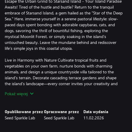
Escape the Urban Grind to Starsand Island - Your Island Paradise
Awaits! Tired of the hustle and bustle? Return to the tranquil
embrace of Starsand Island, a gem hailed as the "Star of the Deep
Sea." Here, immerse yourself in a serene pastoral lifestyle: slow-
paced days spent bonding with adorable capybaras, cats, and
dogs, savoring the thrill of bountiful fishing, exploring the
mystical Moonlit Forest, or simply soaking in the island’s
untouched beauty. Leave the mundane behind and rediscover
life’s simple joys in this coastal utopia.
Live in Harmony with Nature Cultivate tropical fruits and
vegetables on your own farm, nurture bonds with charming
animals, and design a unique countryside villa tailored to the
island’s terrain. Decorate cascading terrace gardens and shape
the island’s landscape—every corner invites your creativity and
stewardship.
Pokaż więcej
Freedom to Roam, Thrills to Claim Glide on a longboard along
pristine coastlines, zip through lush forests on a retro scooter, or
Opublikowane przez
Opracowane przez
Data wydania
sail to uncover neighboring islands’ secrets. With a diverse range
Seed Sparkle Lab
Seed Sparkle Lab
11.02.2026
of vehicles, embrace the joy of speed—or cruise the iconic coastal
highway to witness breathtaking vistas at your own pace.