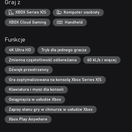
Graj z
Heartwarming Bonds with Islanders In this close-knit community,
every resident has a story to tell. Forge lasting friendships
XBOX Series X|S
Komputer osobisty
through daily interactions and special quests. As connections
deepen, you might even find that special someone to share your
XBOX Cloud Gaming
Handheld
island life with.
Funkcje
Uncover the Island’s Mysteries Venture into fog-shrouded
depths where ancient ruins, rare treasures, and hidden mineral
4K Ultra HD
Tryb dla jednego gracza
veins await. Wield an arsenal of weapons, master combat skills,
and face off against bizarre creatures—each battle promises
Zmienna częstotliwość odświeżania
60 kl./s i więcej
unexpected surprises and rewards.
Dźwięk przestrzenny
Gra zoptymalizowana na konsolę Xbox Series X|S
Klawiatura i mysz dla konsoli
Osiągnięcia w usłudze Xbox
Zapisy stanu gry w chmurze w usłudze Xbox
Xbox Play Anywhere