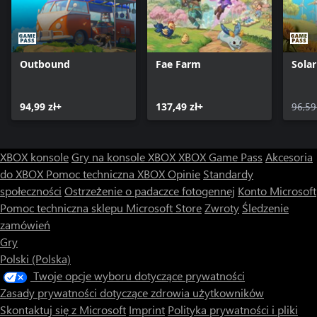
Outbound
Fae Farm
Sola
94,99 zł+
137,49 zł+
96,59
XBOX konsole
Gry na konsole XBOX
XBOX Game Pass
Akcesoria
do XBOX
Pomoc techniczna XBOX
Opinie
Standardy
społeczności
Ostrzeżenie o padaczce fotogennej
Konto Microsoft
Pomoc techniczna sklepu Microsoft Store
Zwroty
Śledzenie
zamówień
Gry
Polski (Polska)
Twoje opcje wyboru dotyczące prywatności
Zasady prywatności dotyczące zdrowia użytkowników
Skontaktuj się z Microsoft
Imprint
Polityka prywatności i pliki