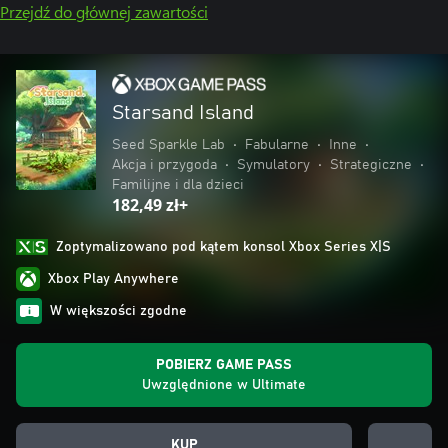
Przejdź do głównej zawartości
Starsand Island
Seed Sparkle Lab
•
Fabularne
•
Inne
•
Akcja i przygoda
•
Symulatory
•
Strategiczne
•
Familijne i dla dzieci
182,49 zł+
Zoptymalizowano pod kątem konsol Xbox Series X|S
Xbox Play Anywhere
W większości zgodne
POBIERZ GAME PASS
Uwzględnione w Ultimate
KUP