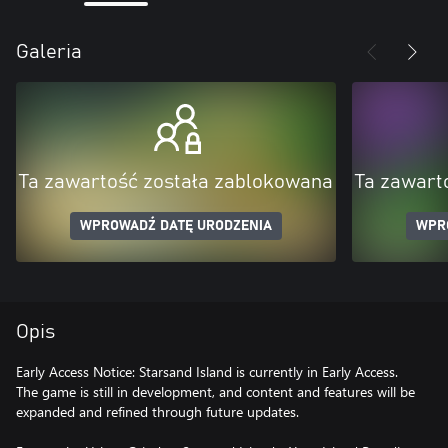
Galeria
Ta zawartość została zablokowana
Ta zawart
WPROWADŹ DATĘ URODZENIA
WPR
Opis
Early Access Notice: Starsand Island is currently in Early Access.
The game is still in development, and content and features will be
expanded and refined through future updates.