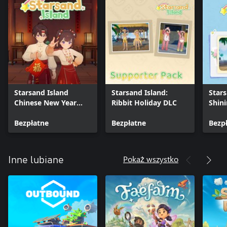
Starsand Island
Starsand Island:
Stars
Chinese New Year
Ribbit Holiday DLC
Shini
Furniture & Outfit
DLC
Bezpłatne
Bezpłatne
Bezp
Pokaż wszystko
Inne lubiane