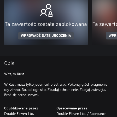
Ta zawartość została zablokowana
Ta zawart
WPROWADŹ DATĘ URODZENIA
WPR
Opis
Witaj w Rust.
W Rust masz tylko jeden cel: przetrwać. Pokonaj głód, pragnienie
czy zimno. Rozpal ognisko. Zbuduj schronienie. Zabijaj zwierzęta.
Broń się przed innymi.
Opublikowane przez
Opracowane przez
Double Eleven Ltd.
Double Eleven Ltd. / Facepunch