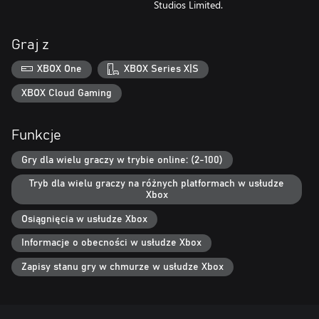
Studios Limited.
Graj z
XBOX One
XBOX Series X|S
XBOX Cloud Gaming
Funkcje
Gry dla wielu graczy w trybie online: (2-100)
Tryb dla wielu graczy na różnych platformach w usłudze
Xbox
Osiągnięcia w usłudze Xbox
Informacje o obecności w usłudze Xbox
Zapisy stanu gry w chmurze w usłudze Xbox