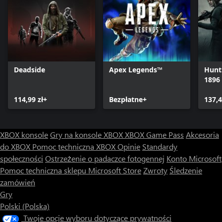
Deadside
Apex Legends™
Hunt
1896
114,99 zł+
Bezpłatne+
137,4
XBOX konsole
Gry na konsole XBOX
XBOX Game Pass
Akcesoria
do XBOX
Pomoc techniczna XBOX
Opinie
Standardy
społeczności
Ostrzeżenie o padaczce fotogennej
Konto Microsoft
Pomoc techniczna sklepu Microsoft Store
Zwroty
Śledzenie
zamówień
Gry
Polski (Polska)
Twoje opcje wyboru dotyczące prywatności