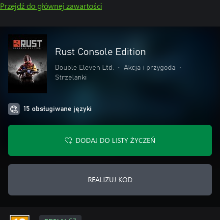
Przejdź do głównej zawartości
Rust Console Edition
Double Eleven Ltd.
•
Akcja i przygoda
•
Strzelanki
15 obsługiwane języki
DODAJ DO LISTY ŻYCZEŃ
REALIZUJ KOD