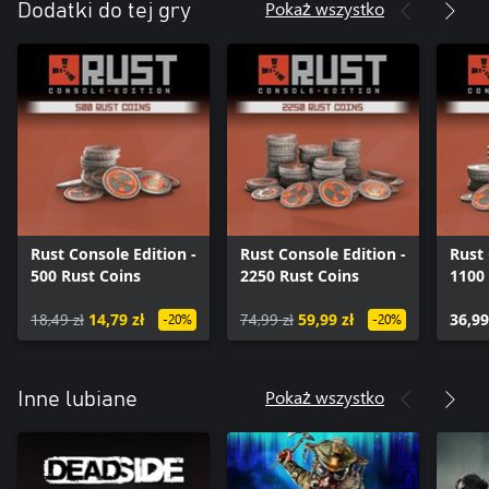
Pokaż wszystko
Dodatki do tej gry
Rust Console Edition -
Rust Console Edition -
Rust 
500 Rust Coins
2250 Rust Coins
1100
18,49 zł
14,79 zł
74,99 zł
59,99 zł
36,99
-20%
-20%
Pokaż wszystko
Inne lubiane