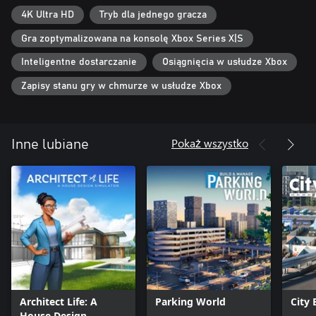
4K Ultra HD
Tryb dla jednego gracza
Możesz wypełnić swój tętniący życiem park ponad 300 kolejkami
górskimi i atrakcjami, 500 elementami scenerii, 60 sklepami i
Gra zoptymalizowana na konsolę Xbox Series X|S
punktami usługowymi oraz 20 zwierzętami, o które możesz się
troszczyć.
Inteligentne dostarczanie
Osiągnięcia w usłudze Xbox
Zapisy stanu gry w chmurze w usłudze Xbox
Projektowanie gości
Za pomocą narzędzia Peep Designer możesz tworzyć własnych
Pokaż wszystko
Inne lubiane
gości i przekonać się, jak oceniają Twoje dzieła.
MixMaster
Zachwyć swoich gości przygotowanymi osobiście pokazami
laserów i fajerwerków.
Architect Life: A
Parking World
City
House Design