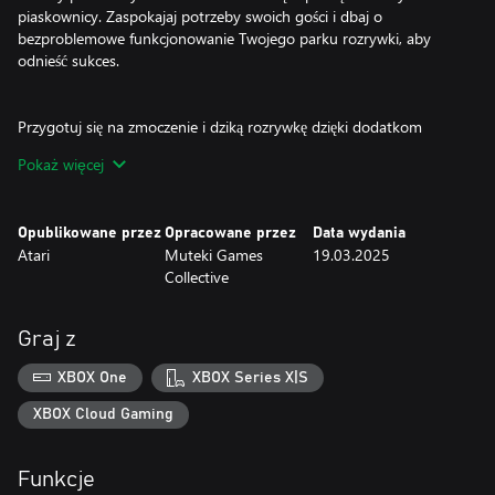
piaskownicy. Zaspokajaj potrzeby swoich gości i dbaj o
bezproblemowe funkcjonowanie Twojego parku rozrywki, aby
odnieść sukces.
Przygotuj się na zmoczenie i dziką rozrywkę dzięki dodatkom
Soaked! i Wild!
Pokaż więcej
Edycja Kompletna obejmuje zawartość z dodatków Soaked! i Wild!
Zmierz się z dodatkowymi wyzwaniami związanymi z budową
Opublikowane przez
Opracowane przez
Data wydania
zachwycających parków wodnych i spektakularnych wybiegów dla
Atari
Muteki Games
19.03.2025
dzikich zwierząt oraz zarządzaniem nimi.
Collective
Skorzystaj z atrakcji
Graj z
Przejedź się stworzonymi przez siebie kolejkami górskimi dzięki
XBOX One
XBOX Series X|S
wyjątkowemu trybowi kamery zastosowanemu w grze
RollerCoaster Tycoon 3.
XBOX Cloud Gaming
Funkcje
Mnóstwo możliwości