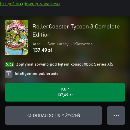
Przejdź do głównej zawartości
RollerCoaster Tycoon 3 Complete
Edition
Atari
•
Symulatory
•
Klasyczne
137,49 zł
Zoptymalizowano pod kątem konsol Xbox Series X|S
Inteligentne pobieranie
KUP
137,49 zł
DODAJ DO LISTY ŻYCZEŃ
● ● ●