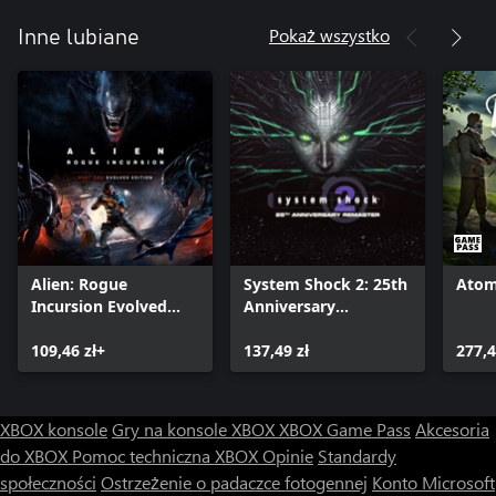
Pokaż wszystko
Inne lubiane
Alien: Rogue
System Shock 2: 25th
Atom
Incursion Evolved
Anniversary
Edition
Remaster
109,46 zł+
137,49 zł
277,4
XBOX konsole
Gry na konsole XBOX
XBOX Game Pass
Akcesoria
do XBOX
Pomoc techniczna XBOX
Opinie
Standardy
społeczności
Ostrzeżenie o padaczce fotogennej
Konto Microsoft