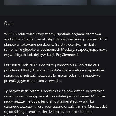
Opis
W 2013 roku świat, który znamy, spotkała zagłada. Atomowa
apokalipsa zmiotła niemal całą ludzkość, zamieniając powierzchnię
planety w toksyczne pustkowie. Garstka ocalałych znalazła
schronienie głęboko w podziemiach Moskwy, rozpoczynając nową
erę w dziejach ludzkiej cywilizacji, Erę Ciemności.
I tak nastał rok 2033. Pod ziemią narodziło się i dojrzało całe
pokolenie. Ufortyfikowane „miasta”– stacje metra – rozpaczliwie
starają się przetrwać, tocząc walki między sobą, jak i przeciwko
przerażającym mutantom z zewnątrz.
Ty nazywasz się Artem. Urodziłeś się na powierzchni w ostatnich
dniach przed pożogą, jednak dorastałeś już pod ziemią. Mimo że
nigdy jeszcze nie opuściłeś granic własnej stacji, w wyniku
dziwnego zrządzenia losu powierzono ci ważną misję. Musisz udać
się do ścisłego centrum sieci Metra, by ostrzec niedobitki