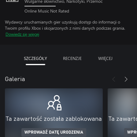
Wulgarne słownictwo, Narkotyki, Przemoc
Online Music Not Rated
Wydawcy uruchamianych gier uzyskują dostęp do informacji o
Twoim profilu Xbox i skojarzonych z nimi danych podczas grania.
Dowiedz się więcej
SZCZEGÓŁY
RECENZJE
WIĘCEJ
Galeria
Ta zawartość została zablokowana
Ta zawart
WPROWADŹ DATĘ URODZENIA
WPR