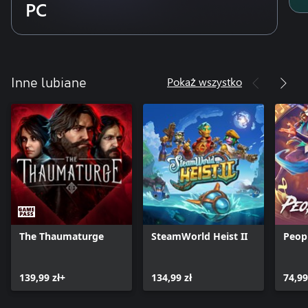
PC
Podkręć syntezatory
Lataj po kosmosie, słuchając inspirowanych latami 80.
analogowych utworów synthowych Pushera, który powraca z
Pokaż wszystko
Inne lubiane
The Thaumaturge
SteamWorld Heist II
Peop
139,99 zł+
134,99 zł
74,99