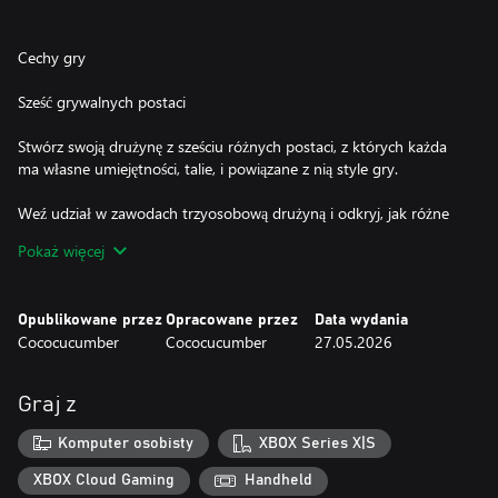
Cechy gry
Sześć grywalnych postaci
Stwórz swoją drużynę z sześciu różnych postaci, z których każda
ma własne umiejętności, talie, i powiązane z nią style gry.
Weź udział w zawodach trzyosobową drużyną i odkryj, jak różne
postaci działają razem, odblokowując potężne synergie.
Pokaż więcej
Zmiażdż wroga
Opublikowane przez
Opracowane przez
Data wydania
Cococucumber
Cococucumber
27.05.2026
Opanuj strategiczny system postaw, który wynagradza
planowanie i działanie we właściwym momencie. Łącz symbole, by
przebijać się przez obronę wroga oraz używać druzgoczących
Graj z
kombinacji.
Komputer osobisty
XBOX Series X|S
Stwórz swoją strategię
XBOX Cloud Gaming
Handheld