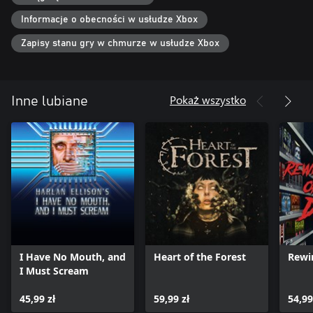
Informacje o obecności w usłudze Xbox
Zapisy stanu gry w chmurze w usłudze Xbox
Pokaż wszystko
Inne lubiane
I Have No Mouth, and
Heart of the Forest
Rewi
I Must Scream
45,99 zł
59,99 zł
54,99