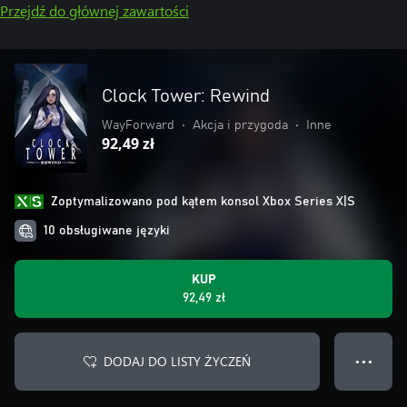
Przejdź do głównej zawartości
Clock Tower: Rewind
WayForward
•
Akcja i przygoda
•
Inne
92,49 zł
Zoptymalizowano pod kątem konsol Xbox Series X|S
10 obsługiwane języki
KUP
92,49 zł
DODAJ DO LISTY ŻYCZEŃ
● ● ●